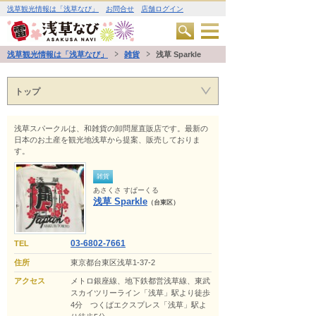
浅草観光情報は「浅草なび」
お問合せ
店舗ログイン
浅草観光情報は「浅草なび」
雑貨
浅草 Sparkle
トップ
浅草スパークルは、和雑貨の卸問屋直販店です。最新の
日本のお土産を観光地浅草から提案、販売しておりま
す。
雑貨
あさくさ すぱーくる
浅草 Sparkle
（台東区）
03-6802-7661
TEL
住所
東京都台東区浅草1-37-2
アクセス
メトロ銀座線、地下鉄都営浅草線、東武
スカイツリーライン「浅草」駅より徒歩
4分 つくばエクスプレス「浅草」駅よ