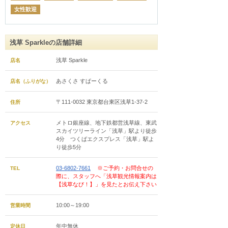
女性歓迎
浅草 Sparkleの店舗詳細
浅草 Sparkle
店名
あさくさ すぱーくる
店名（ふりがな）
〒111-0032 東京都台東区浅草1-37-2
住所
メトロ銀座線、地下鉄都営浅草線、東武
アクセス
スカイツリーライン「浅草」駅より徒歩
4分 つくばエクスプレス「浅草」駅よ
り徒歩5分
03-6802-7661
※ご予約・お問合せの
TEL
際に、スタッフへ「浅草観光情報案内は
【浅草なび！】」を見たとお伝え下さい
10:00～19:00
営業時間
年中無休
定休日