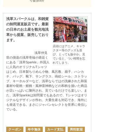
り徒歩5分
浅草スパークルは、和雑貨
の卸問屋直販店です。最新
の日本のお土産を観光地浅
草から提案、販売しており
ます。
店頭にはアニメ、キャラ
クター等のグッズも並
                                浅草仲見
び、とっても賑やか。見
世の側道の浅草壱福小路近く
ていると、つい時間を忘
にある「浅草Sparkle」外国人
れてしまう。
に人気のオリジナルTシャツ
はじめ、日本製ちりめん小物、風呂敷、扇子、ハンカ
チ、バッグ、靴下、サングラス、蒔絵シール、ストラッ
プ、キーホルダーなど、浅草ならではの洗練された和装
素材や龍柄・鯉柄・風神雷神柄などの和柄を描いた商品
が店いっぱいに陳列され、見ているだけでも楽しい。ま
た、浅草Sparkleは卸問屋でもあるので、Tシャツはオリ
ジナルなデザインが作れ、大量生産も対応でき、海外に
も発送できる。まさにジャパンセレクトを世界に発信し
ている。

クーポン
年中無休
カード支払
男性歓迎