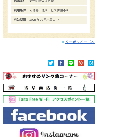
提示条件
★予約時＆入店時
利用条件
★他券・他サービス併用不可
有効期限
2026年08月末日まで
クーポンページへ