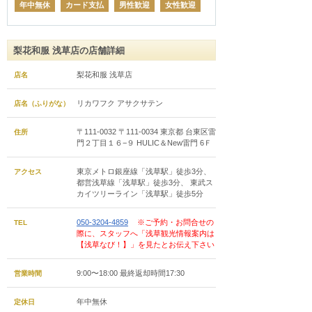
年中無休
カード支払
男性歓迎
女性歓迎
梨花和服 浅草店の店舗詳細
梨花和服 浅草店
店名
リカワフク アサクサテン
店名（ふりがな）
〒111-0032 〒111-0034 東京都 台東区雷
住所
門２丁目１６−９ HULIC＆New雷門 6Ｆ
東京メトロ銀座線「浅草駅」徒歩3分、
アクセス
都営浅草線「浅草駅」徒歩3分、 東武ス
カイツリーライン「浅草駅」徒歩5分
050-3204-4859
※ご予約・お問合せの
TEL
際に、スタッフへ「浅草観光情報案内は
【浅草なび！】」を見たとお伝え下さい
9:00〜18:00 最終返却時間17:30
営業時間
年中無休
定休日