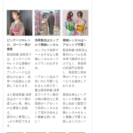
ビンテージやレト
浅草観光はカップ
着物レンタルはヘ
ロ、ガーリー系が
ルで着物レンタル
アセットで可愛く
豊富
カップルで浅草デ
梨花和服 浅草店は
梨花和服 浅草店で
ートをするなら着
着付けレベルを高
は、ビンテージや
物レンタルカップ
水準で維持するだ
やレトロな着物が
ルプランがおすす
けでなく、美容所
揃っています。

め。

の許認可を取得
アンティークな正
し、美容室と同水
絹ものもあり、浅
ヘアセット込みで
準のヘアセットサ
草一の品揃えと自
安いのに可愛くな
ービスを提供して
負しております。

れると人気です！

おります。

夏は梨花和服 浅草
また梨花和服 浅草
店でベテラン着付
普段出来ないヘア
店はガーリー系の
け師の着付けと美
セットや着物・浴
柔らかい色、柄も
容師のヘアセット
衣に似合う髪型で
のも豊富に品揃
で浴衣レンタルを
浴衣レンタル・着
え。

して花火大会をよ
物レンタルをもっ
貴方のご希望にし
り素敵な想い出
と素敵に可愛くお
っかり対応できま
に！
楽しみください！
す。