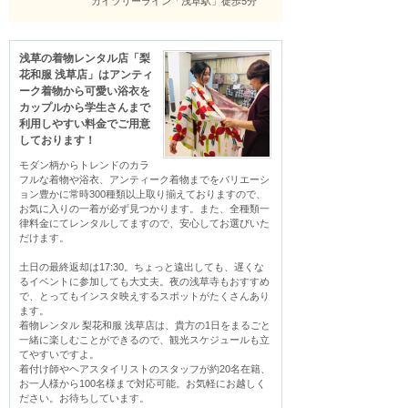
カイツリーライン「浅草駅」徒歩5分
浅草の着物レンタル店「梨
花和服 浅草店」はアンティ
ーク着物から可愛い浴衣を
カップルから学生さんまで
利用しやすい料金でご用意
しております！
モダン柄からトレンドのカラ
フルな着物や浴衣、アンティーク着物までをバリエーシ
ョン豊かに常時300種類以上取り揃えておりますので、
お気に入りの一着が必ず見つかります。また、全種類一
律料金にてレンタルしてますので、安心してお選びいた
だけます。

土日の最終返却は17:30。ちょっと遠出しても、遅くな
るイベントに参加しても大丈夫。夜の浅草寺もおすすめ
で、とってもインスタ映えするスポットがたくさんあり
ます。

着物レンタル 梨花和服 浅草店は、貴方の1日をまるごと
一緒に楽しむことができるので、観光スケジュールも立
てやすいですよ。

着付け師やヘアスタイリストのスタッフが約20名在籍、
お一人様から100名様まで対応可能。お気軽にお越しく
ださい。お待ちしています。