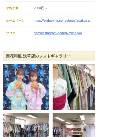
2500円～
平均予算
https://ewha-yifu.com/shops/asakusa/
ホームページ
http://instagram.com/rikawafuku/
ブログ
梨花和服 浅草店のフォトギャラリー