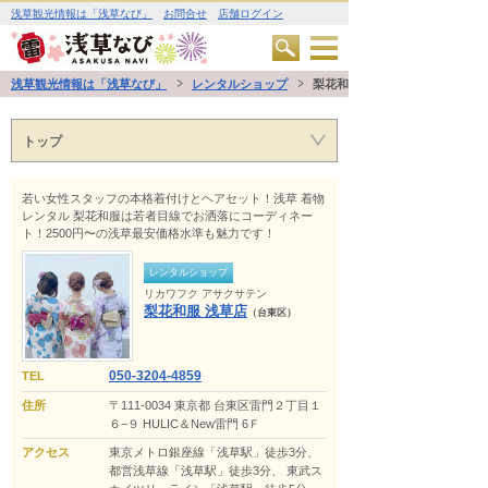
浅草観光情報は「浅草なび」
お問合せ
店舗ログイン
浅草観光情報は「浅草なび」
レンタルショップ
梨花和服 浅草店
トップ
若い女性スタッフの本格着付けとヘアセット！浅草 着物
レンタル 梨花和服は若者目線でお洒落にコーディネー
ト！2500円〜の浅草最安価格水準も魅力です！
レンタルショップ
リカワフク アサクサテン
梨花和服 浅草店
（台東区）
050-3204-4859
TEL
住所
〒111-0034 東京都 台東区雷門２丁目１
６−９ HULIC＆New雷門 6Ｆ
アクセス
東京メトロ銀座線「浅草駅」徒歩3分、
都営浅草線「浅草駅」徒歩3分、 東武ス