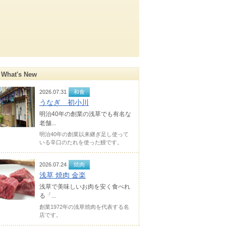
What's New
2026.07.31
和食
うなぎ 初小川
明治40年の創業の浅草でも有名な
老舗...
明治40年の創業以来継ぎ足し使って
いる辛口のたれを使った鰻です。
2026.07.24
焼肉
浅草 焼肉 金楽
浅草で美味しいお肉を安く食べれ
る「...
創業1972年の浅草焼肉を代表する名
店です。