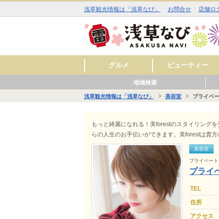
浅草観光情報は「浅草なび」
お問合せ
店舗ロ
グルメ
ビューティー
地域検索
和食
洋食
中華
アジア・エスニック
お酒
カフェ・スイーツ
ラーメン
その他
焼肉
イタリアン
ジビエ料理
ファミリーレストラ
美容室
理容室
まつ毛エクステ
ネイルサロン
エステサロン
スキンケア
料理
ン
浅草観光情報は「浅草なび」
美容室
プライベート
■■ 雷門周辺 ■■
■■ 仲見世・浅草寺周辺 ■■
■■ 西浅草周辺 ■■
■■ 花川戸周辺 ■■
■■ 観音裏周辺 ■■
グル
ビュ
ヒー
グル
ショ
レジ
サー
グル
ショ
スク
サー
グル
ショ
レジ
サー
グル
ビュ
スク
サー
もっと綺麗になれる！美forestのスタイリング
らの人生のお手伝いができます。美forestは貴
美容室
プライベート
プライベ
TEL
住所
アクセス