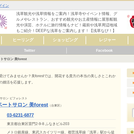
グイン
浅草観光や浅草情報をご案内！浅草寺やイベント情報、グ
ルメやレストラン、おすすめ観光やお土産情報に屋形船観
光や演芸、ホテルに旅行情報もナビ！蔵前や浅草周辺地域
もご紹介！DEEPな浅草をご案内します！【浅草なび！】
ヒーリング
ショッピング
レジャー
Twitter
Facebook
マッサージ
リラクゼーション
リンパマッサージ
タイ式マッサージ
アロママッサージ
整体
整骨
鍼灸
ヨガ
フットケア
その他
レディースファッシ
スポーツ用品
CD・音楽
雑誌・コミック
骨董・陶磁器
リサイクルショップ
スイーツ
コンタクト・メガネ
自転車
呉服・着物・履物
アクセサリー
時計・貴金属
食料品
美容･健康
AV機器・カメラ
家具・インテリア
花・ガーデニング
雑貨
ペット用品
楽器
新車・中古車販売
その他
セレクトショップ
ファッション
ドラッグストア
カラオケ
占い
バッティングセンタ
映画館・劇場
ライブハウス
観光スポット
動物園
遊園地
健康ランド・温泉
ゲームセンター
その他
体験
ョン
ー
サロン 美forest
メ
ーティ
リング
メ
ッピング
ャー
ビス
メ
ッピング
ール
ビス
メ
ッピング
ャー
ビス
メ
ーティ
ール
ビス
を受けてみませんか？美forestでは、開花する貴方の本当の美しさとこれか
方の婚活を応援します。
サロン ビフォレスト
ートサロン 美forest
（台東区）
03-6231-6877
東京都台東区雷門2-9-8 ふなきビル203
メトロ銀座線、東武スカイツリー線、都営浅草線「浅草」駅から徒