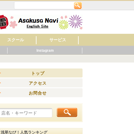
スクール
サービス
Instagram
英会話
美容・ネイル
着付け・作法
音楽
フラワー・ガーデン
料理
もの作り・絵・書
スポーツ
幼稚園・保育園
マッサージ
レンタルショップ
旅館
ビジネスホテル
ペット関連
健康・スポーツ
賃貸・不動産
ウエディング
歯科
ホテル
公共機関
その他
病院
くらし
ニング
トップ
アクセス
お問合せ
浅草なび！人気ランキング