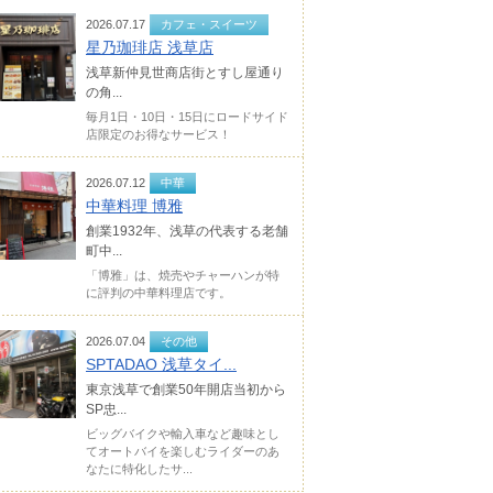
2026.07.17
カフェ・スイーツ
星乃珈琲店 浅草店
浅草新仲見世商店街とすし屋通り
の角...
毎月1日・10日・15日にロードサイド
店限定のお得なサービス！
2026.07.12
中華
中華料理 博雅
創業1932年、浅草の代表する老舗
町中...
「博雅」は、焼売やチャーハンが特
に評判の中華料理店です。
2026.07.04
その他
SPTADAO 浅草タイ...
東京浅草で創業50年開店当初から
SP忠...
ビッグバイクや輸入車など趣味とし
てオートバイを楽しむライダーのあ
なたに特化したサ...