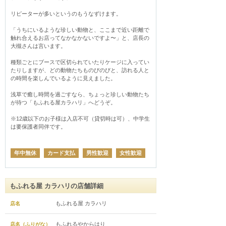
リピーターが多いというのもうなずけます。

「うちにいるような珍しい動物と、ここまで近い距離で
触れ合えるお店ってなかなかないですよ〜」と、店長の
大槻さんは言います。

種類ごとにブースで区切られていたりケージに入ってい
たりしますが、どの動物たちものびのびと、訪れる人と
の時間を楽しんでいるように見えました。

浅草で癒し時間を過ごすなら、ちょっと珍しい動物たち
が待つ「もふれる屋カラハリ」へどうぞ。

※12歳以下のお子様は入店不可（貸切時は可）、中学生
は要保護者同伴です。
年中無休
カード支払
男性歓迎
女性歓迎
もふれる屋 カラハリの店舗詳細
もふれる屋 カラハリ
店名
もふれるやからはり
店名（ふりがな）