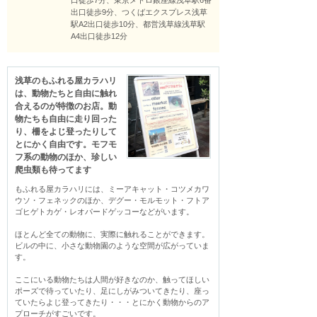
口徒歩7分、東京メトロ銀座線浅草駅6番
出口徒歩9分、つくばエクスプレス浅草
駅A2出口徒歩10分、都営浅草線浅草駅
A4出口徒歩12分
浅草のもふれる屋カラハリ
は、動物たちと自由に触れ
合えるのが特徴のお店。動
物たちも自由に走り回った
り、柵をよじ登ったりして
とにかく自由です。モフモ
フ系の動物のほか、珍しい
爬虫類も待ってます
もふれる屋カラハリには、ミーアキャット・コツメカワ
ウソ・フェネックのほか、デグー・モルモット・フトア
ゴヒゲトカゲ・レオパードゲッコーなどがいます。

ほとんど全ての動物に、実際に触れることができます。
ビルの中に、小さな動物園のような空間が広がっていま
す。

ここにいる動物たちは人間が好きなのか、触ってほしい
ポーズで待っていたり、足にしがみついてきたり、座っ
ていたらよじ登ってきたり・・・とにかく動物からのア
プローチがすごいです。
