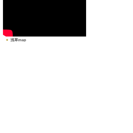
浅草map
What's New
2026.08.08
食料品
浅草 大元808