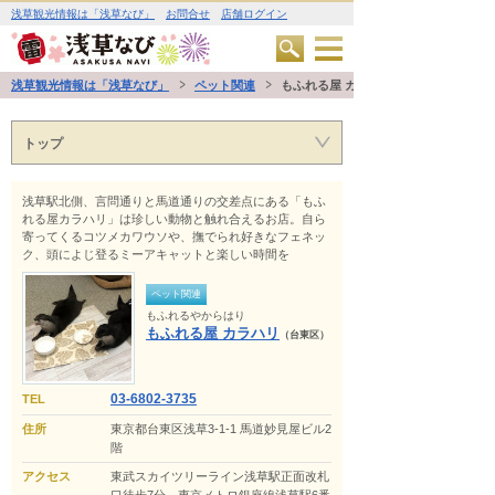
浅草観光情報は「浅草なび」
お問合せ
店舗ログイン
浅草観光情報は「浅草なび」
ペット関連
もふれる屋 カラハリ
トップ
浅草駅北側、言問通りと馬道通りの交差点にある「もふ
れる屋カラハリ」は珍しい動物と触れ合えるお店。自ら
寄ってくるコツメカワウソや、撫でられ好きなフェネッ
ク、頭によじ登るミーアキャットと楽しい時間を
ペット関連
もふれるやからはり
もふれる屋 カラハリ
（台東区）
03-6802-3735
TEL
住所
東京都台東区浅草3-1-1 馬道妙見屋ビル2
階
アクセス
東武スカイツリーライン浅草駅正面改札