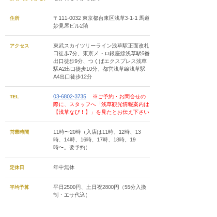
〒111-0032 東京都台東区浅草3-1-1 馬道
住所
妙見屋ビル2階
東武スカイツリーライン浅草駅正面改札
アクセス
口徒歩7分、東京メトロ銀座線浅草駅6番
出口徒歩9分、つくばエクスプレス浅草
駅A2出口徒歩10分、都営浅草線浅草駅
A4出口徒歩12分
03-6802-3735
※ご予約・お問合せの
TEL
際に、スタッフへ「浅草観光情報案内は
【浅草なび！】」を見たとお伝え下さい
11時〜20時（入店は11時、12時、13
営業時間
時、14時、16時、17時、18時、19
時〜。要予約）
年中無休
定休日
平日2500円、土日祝2800円（55分入換
平均予算
制・エサ代込）