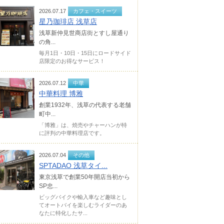
2026.07.17
カフェ・スイーツ
星乃珈琲店 浅草店
浅草新仲見世商店街とすし屋通り
の角...
毎月1日・10日・15日にロードサイド
店限定のお得なサービス！
2026.07.12
中華
中華料理 博雅
創業1932年、浅草の代表する老舗
町中...
「博雅」は、焼売やチャーハンが特
に評判の中華料理店です。
2026.07.04
その他
SPTADAO 浅草タイ...
東京浅草で創業50年開店当初から
SP忠...
ビッグバイクや輸入車など趣味とし
てオートバイを楽しむライダーのあ
なたに特化したサ...