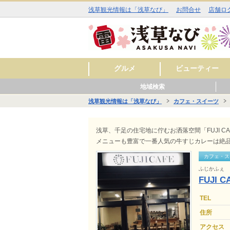
浅草観光情報は「浅草なび」
お問合せ
店舗ロ
グルメ
ビューティー
地域検索
和食
洋食
中華
アジア・エスニック
お酒
カフェ・スイーツ
ラーメン
その他
焼肉
イタリアン
ジビエ料理
ファミリーレストラ
美容室
理容室
まつ毛エクステ
ネイルサロン
エステサロン
スキンケア
料理
ン
浅草観光情報は「浅草なび」
カフェ・スイーツ
■■ 雷門周辺 ■■
■■ 仲見世・浅草寺周辺 ■■
■■ 西浅草周辺 ■■
■■ 花川戸周辺 ■■
■■ 観音裏周辺 ■■
グル
ビュ
ヒー
グル
ショ
レジ
サー
グル
ショ
スク
サー
グル
ショ
レジ
サー
グル
ビュ
スク
サー
浅草、千足の住宅地に佇むお洒落空間「FUJI 
メニューも豊富で一番人気の牛すじカレーは絶品
カフェ・ス
ふじかふぇ
FUJI C
TEL
住所
アクセス