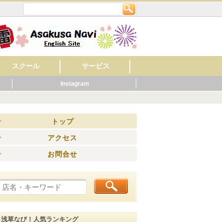
スクール
サービス
Instagram
英会話
美容・ネイル
着付け・作法
音楽
フラワー・ガーデン
料理
もの作り・絵・書
スポーツ
幼稚園・保育園
マッサージ
レンタルショップ
旅館
ビジネスホテル
ペット関連
健康・スポーツ
賃貸・不動産
ウエディング
歯科
ホテル
公共機関
その他
病院
くらし
ニング
トップ
アクセス
お問合せ
浅草なび！人気ランキング