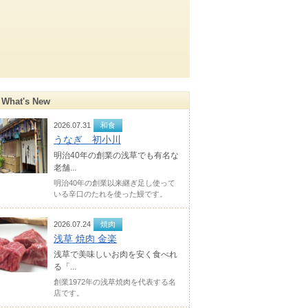
What's New
2026.07.31
和食
うなぎ 初小川
明治40年の創業の浅草でも有名な
老舗...
明治40年の創業以来継ぎ足し使って
いる辛口のたれを使った鰻です。
2026.07.24
焼肉
浅草 焼肉 金楽
浅草で美味しいお肉を安く食べれ
る「...
創業1972年の浅草焼肉を代表する名
店です。