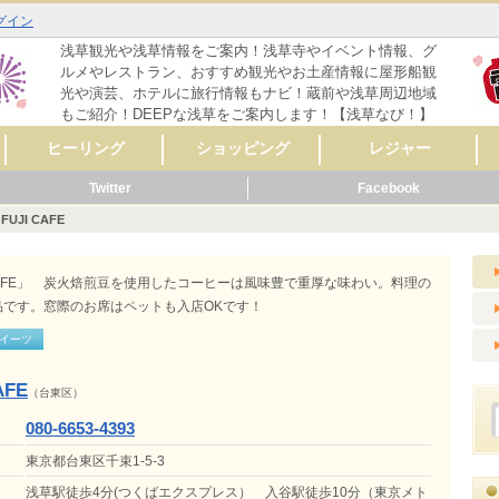
グイン
浅草観光や浅草情報をご案内！浅草寺やイベント情報、グ
ルメやレストラン、おすすめ観光やお土産情報に屋形船観
光や演芸、ホテルに旅行情報もナビ！蔵前や浅草周辺地域
もご紹介！DEEPな浅草をご案内します！【浅草なび！】
ヒーリング
ショッピング
レジャー
Twitter
Facebook
マッサージ
リラクゼーション
リンパマッサージ
タイ式マッサージ
アロママッサージ
整体
整骨
鍼灸
ヨガ
フットケア
その他
レディースファッシ
スポーツ用品
CD・音楽
雑誌・コミック
骨董・陶磁器
リサイクルショップ
スイーツ
コンタクト・メガネ
自転車
呉服・着物・履物
アクセサリー
時計・貴金属
食料品
美容･健康
AV機器・カメラ
家具・インテリア
花・ガーデニング
雑貨
ペット用品
楽器
新車・中古車販売
その他
セレクトショップ
ファッション
ドラッグストア
カラオケ
占い
バッティングセンタ
映画館・劇場
ライブハウス
観光スポット
動物園
遊園地
健康ランド・温泉
ゲームセンター
その他
体験
ョン
ー
FUJI CAFE
メ
ーティ
リング
メ
ッピング
ャー
ビス
メ
ッピング
ール
ビス
メ
ッピング
ャー
ビス
メ
ーティ
ール
ビス
CAFE」 炭火焙煎豆を使用したコーヒーは風味豊で重厚な味わい。料理の
です。窓際のお席はペットも入店OKです！
イーツ
AFE
（台東区）
080-6653-4393
東京都台東区千束1-5-3
浅草駅徒歩4分(つくばエクスプレス） 入谷駅徒歩10分（東京メト