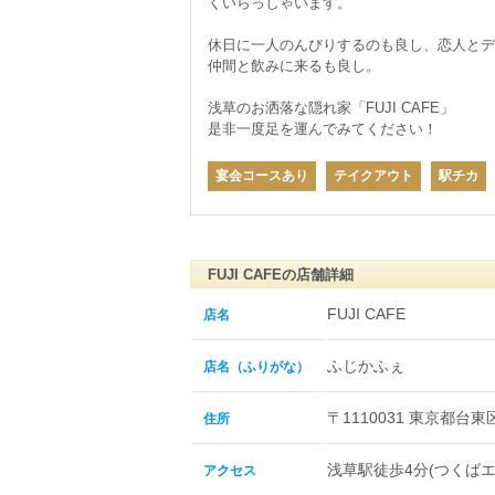
くいらっしゃいます。

休日に一人のんびりするのも良し、恋人とデ
仲間と飲みに来るも良し。

浅草のお洒落な隠れ家「FUJI CAFE」

是非一度足を運んでみてください！
宴会コースあり
テイクアウト
駅チカ
FUJI CAFEの店舗詳細
FUJI CAFE
店名
ふじかふぇ
店名（ふりがな）
〒1110031 東京都台東区
住所
浅草駅徒歩4分(つくば
アクセス