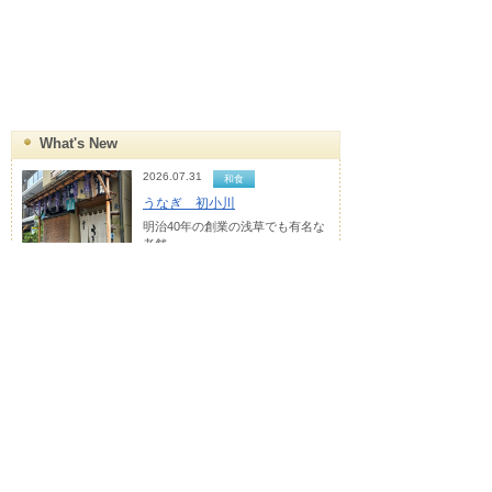
What's New
2026.07.31
和食
うなぎ 初小川
明治40年の創業の浅草でも有名な
老舗...
明治40年の創業以来継ぎ足し使って
いる辛口のたれを使った鰻です。
2026.07.24
焼肉
浅草 焼肉 金楽
浅草で美味しいお肉を安く食べれ
る「...
創業1972年の浅草焼肉を代表する名
店です。
2026.07.17
カフェ・スイーツ
星乃珈琲店 浅草店