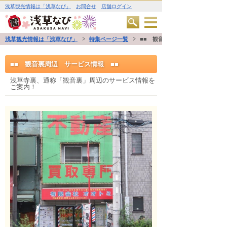
浅草観光情報は「浅草なび」
お問合せ
店舗ログイン
浅草観光情報は「浅草なび」
特集ページ一覧
■■ 観音裏周辺 サービス情報 ■
■■ 観音裏周辺 サービス情報 ■■
浅草寺裏、通称「観音裏」周辺のサービス情報を
ご案内！