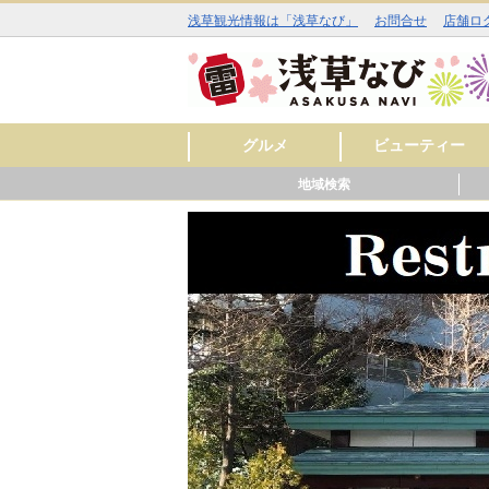
浅草観光情報は「浅草なび」
お問合せ
店舗ロ
グルメ
ビューティー
地域検索
和食
洋食
中華
アジア・エスニック
お酒
カフェ・スイーツ
ラーメン
その他
焼肉
イタリアン
ジビエ料理
ファミリーレストラ
美容室
理容室
まつ毛エクステ
ネイルサロン
エステサロン
スキンケア
料理
ン
■■ 雷門周辺 ■■
■■ 仲見世・浅草寺周辺 ■■
■■ 西浅草周辺 ■■
■■ 花川戸周辺 ■■
■■ 観音裏周辺 ■■
グル
ビュ
ヒー
グル
ショ
レジ
サー
グル
ショ
スク
サー
グル
ショ
レジ
サー
グル
ビュ
スク
サー