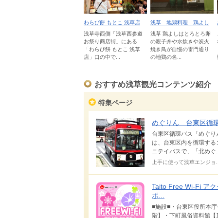
わらび餅 もとこ 浅草店
浅草 地鶏料理 鶏よし
浅草寺西側「浅草西参道
浅草 鶏よしはとろとろ卵
お祭り商店街」にある
の親子丼や水炊きや炭火
「わらび餅 もとこ 浅草
焼き鳥が自慢の雷門通り
店」口の中で...
の地鶏の名...
おすすめ浅草観光コンテンツ紹介
特集ページ
めぐりん 台東区循
台東区循環バス「めぐり
は、台東区内を循環する
ニテイバスで、「北めぐ..
上手に使って浅草エンジョ..
Taito Free Wi-Fi 
ポ...
■施設■・台東区役所本庁
階】・下町風俗資料館【1