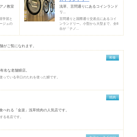
アノ教室
浅草、言問通りにあるコインランド
リ...
涯学習と
言問通りと国際通り交差点にあるコイ
ージュの
ンランドリー。小型から大型まで、全8
台が「ナノ...
舗がご覧になれます。
和食
も有名な老舗鰻店。
し使っている辛口のたれを使った鰻です。
焼肉
食べれる「金楽」浅草焼肉の人気店です。
表する名店です。