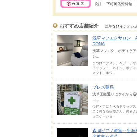
階】・下町風俗資料館...
おすすめ店舗紹介
浅草なびイチオシ
浅草マツエクサロン AL
DONA
浅草マツエク、ボディケア
シ...
まつげエクステ、ヘアーデザ
イラッシュ、ネイル、ボディ
メント、ホワ...
ブレズ薬局
浅草国際通りにタイから逆
コ...
今宵どこにもあるドラッグス
全く異なる薬屋さん。患者さ
ュニケーショ...
森岡ピアノ教室～生涯
楽教室～浅草