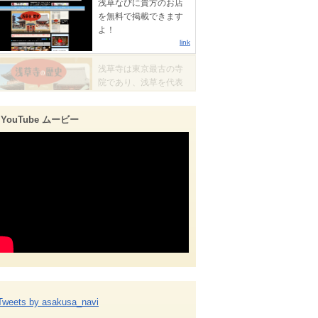
浅草寺は東京最古の寺
院であり、浅草を代表
する観光地です。その
歴史を紐解きます。
link
浅草の代表的なイベン
トをご紹介します。1年
通して浅草を楽しめま
す。
link
YouTube ムービー
浅草なび！英語版に掲
載し、インバウンドの
ビジネスチャンスを逃
すことなくアピールし
link
ませんか！
すみだリバーウォーク
と東京ミズマチを歩い
ービスランキング
レジャーランキング
てみた！
link
Tweets by asakusa_navi