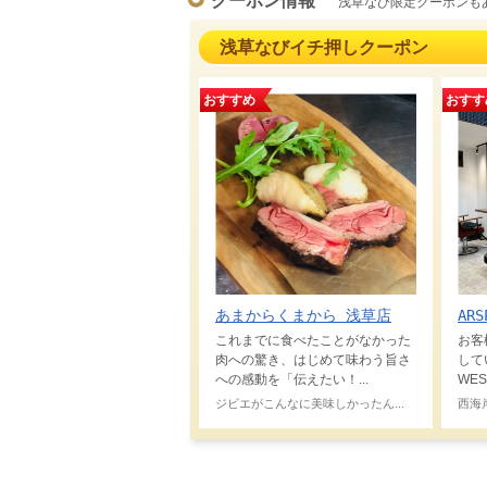
クーポン情報
浅草なび限定クーポンも
浅草なびイチ押しクーポン
おすすめ
おすす
あまからくまから 浅草店
ARS
これまでに食べたことがなかった
お客
肉への驚き、はじめて味わう旨さ
して
への感動を「伝えたい！...
WES
ジビエがこんなに美味しかったん...
西海