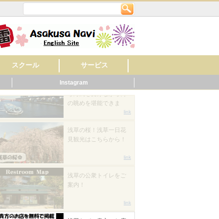
と東京ミズマチを歩い
てみた！
link
TOKYO CRUISE 浅草か
ら海風を受けながら街
の眺めを堪能できま
スクール
サービス
す。
link
Instagram
英会話
美容・ネイル
着付け・作法
音楽
フラワー・ガーデン
料理
もの作り・絵・書
スポーツ
幼稚園・保育園
マッサージ
レンタルショップ
旅館
ビジネスホテル
ペット関連
健康・スポーツ
賃貸・不動産
ウエディング
歯科
ホテル
公共機関
その他
病院
くらし
浅草の桜！浅草一日花
ニング
見観光はこちらから！
link
浅草の公衆トイレをご
案内！
link
浅草なびに貴方のお店
を無料で掲載できます
よ！
link