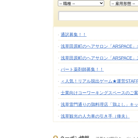
通訳募集！！
浅草田原町のヘアサロン「ARSPACE」ネ
浅草田原町のヘアサロン「ARSPACE」ス
パート薬剤師募集！！
＜人気！リアル脱出ゲーム★運営STAF
士業向けコーワーキングスペースのご
浅草雷門通りの鶏料理店「鶏よし」キッチ
浅草観光の人力車の引き手（俥夫）