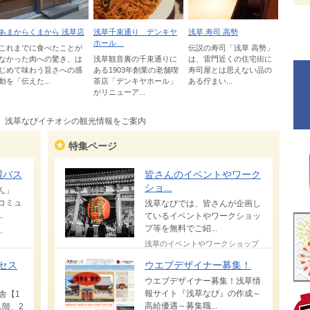
あまからくまから 浅草店
浅草千束通り デンキヤ
浅草 寿司 高勢
ホール
これまでに食べたことが
伝説の寿司「浅草 高勢」
なかった肉への驚き、は
浅草観音裏の千束通りに
は、雷門近くの住宅街に
じめて味わう旨さへの感
ある1903年創業の老舗喫
寿司屋とは思えない品の
動を「伝えた...
茶店「デンキヤホール」
ある佇まい...
がリニューア...
浅草なびイチオシの観光情報をご案内
特集ページ
環バス
皆さんのイベントやワーク
ショ...
ん」
コミュ
浅草なびでは、皆さんが企画し
.
ているイベントやワークショッ
プ等を無料でご紹...
.
浅草のイベントやワークショップ
を無料で紹介するコーナー！
アクセス
ウエブデザイナー募集！
ウエブデザイナー募集！浅草情
報サイト『浅草なび』の作成～
舎【1
高給優遇～募集職...
階、2