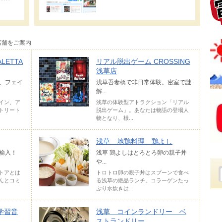
店舗をご案内
ETTA
リアル脱出ゲーム CROSSING
浅草店
、フェイ
浅草吾妻橋で非日常体験。密室で謎
解...
イン、ア
浅草の体験型アトラクション「リアル
トリート
脱出ゲーム」。あなたは物語の登場人
物となり、様...
浅草 地鶏料理 鶏よし
輸入！
浅草 鶏よしはとろとろ卵の親子丼
や...
トアとは
トロトロ卵の親子丼はスプーンで食べ
んとコミ
る浅草の絶品ランチ。コラーゲンたっ
ぷり水炊きは...
学習音
浅草 コインランドリー ベ
ストランドリー