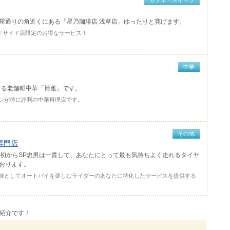
カフェ・スイーツ
屋通りの角近くにある「星乃珈琲店 浅草店」ゆったりと寛げます。
ードサイド店限定のお得なサービス！
中華
表する老舗町中華「博雅」です。
ンが特に評判の中華料理店です。
その他
ヤ専門店
当初からSP忠男は一貫して、あなたにとって最も気持ちよく走れるタイヤ
おります。
味としてオートバイを楽しむライダーのあなたに特化したサービスを提供する
紹介です！