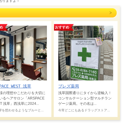
ありますよ！
め
おすすめ
PACE WEST 浅草
ブレズ薬局
様の理想やこだわりを大切に
浅草国際通りにタイから逆輸入！
いるヘアサロン「ARSPACE
コンサルテーション型マルチラン
T 浅草」西浅草に2024...
ゲージ薬局。その名は...
岸を想わせるようなブルーと...
今宵どこにもあるドラッグストア...