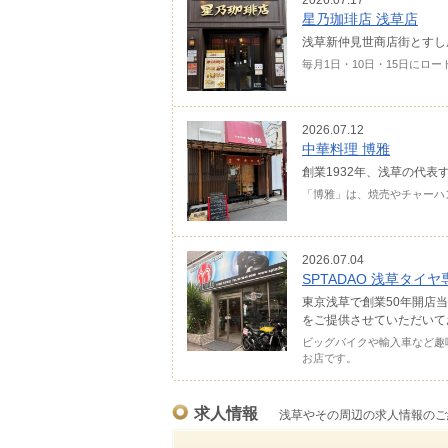
2026.07.17
星乃珈琲店 浅草店
浅草新仲見世商店街とすし
毎月1日・10日・15日にロ
2026.07.12
中華料理 博雅
創業1932年、浅草の代
「博雅」は、焼売やチャーハ
2026.07.04
SPTADAO 浅草タイ
東京浅草で創業50年開店
をご提供させていただいて
ビッグバイクや輸入車など趣
お店です。
求人情報
浅草やその周辺の求人情報のご