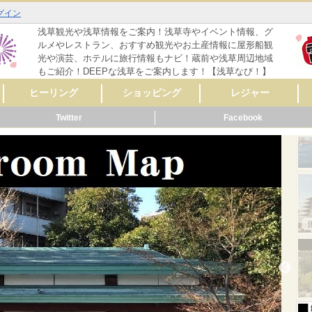
グイン
浅草観光や浅草情報をご案内！浅草寺やイベント情報、グ
ルメやレストラン、おすすめ観光やお土産情報に屋形船観
光や演芸、ホテルに旅行情報もナビ！蔵前や浅草周辺地域
もご紹介！DEEPな浅草をご案内します！【浅草なび！】
ヒーリング
ショッピング
レジャー
Twitter
Facebook
マッサージ
リラクゼーション
リンパマッサージ
タイ式マッサージ
アロママッサージ
整体
整骨
鍼灸
ヨガ
フットケア
その他
レディースファッシ
スポーツ用品
CD・音楽
雑誌・コミック
骨董・陶磁器
リサイクルショップ
スイーツ
コンタクト・メガネ
自転車
呉服・着物・履物
アクセサリー
時計・貴金属
食料品
美容･健康
AV機器・カメラ
家具・インテリア
花・ガーデニング
雑貨
ペット用品
楽器
新車・中古車販売
その他
セレクトショップ
ファッション
ドラッグストア
カラオケ
占い
バッティングセンタ
映画館・劇場
ライブハウス
観光スポット
動物園
遊園地
健康ランド・温泉
ゲームセンター
その他
体験
ョン
ー
メ
ーティ
リング
メ
ッピング
ャー
ビス
メ
ッピング
ール
ビス
メ
ッピング
ャー
ビス
メ
ーティ
ール
ビス