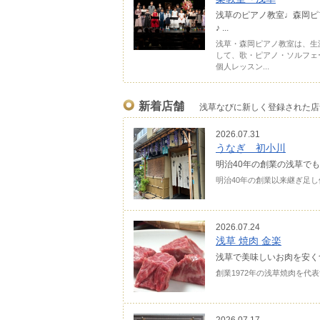
浅草のピアノ教室♩森岡ピ
♪ ...
浅草・森岡ピアノ教室は、生
して、歌・ピアノ・ソルフェ
個人レッスン...
新着店舗
浅草なびに新しく登録された店
2026.07.31
うなぎ 初小川
明治40年の創業の浅草で
明治40年の創業以来継ぎ足
2026.07.24
浅草 焼肉 金楽
浅草で美味しいお肉を安く
創業1972年の浅草焼肉を代