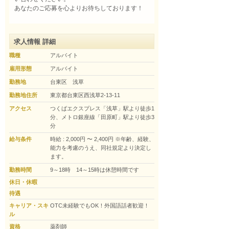
あなたのご応募を心よりお待ちしております！
求人情報 詳細
職種
アルバイト
雇用形態
アルバイト
勤務地
台東区 浅草
勤務地住所
東京都台東区西浅草2-13-11
アクセス
つくばエクスプレス「浅草」駅より徒歩1
分、メトロ銀座線「田原町」駅より徒歩3
分
給与条件
時給 : 2,000円 〜 2,400円
※年齢、経験、
能力を考慮のうえ、同社規定より決定し
ます。
勤務時間
9～18時 14～15時は休憩時間です
休日・休暇
待遇
キャリア・スキ
OTC未経験でもOK！外国語話者歓迎！
ル
資格
薬剤師