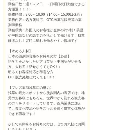
勤務日数：週１～２日　（日曜日祝日勤務できる
方優遇！！！）

勤務時間：9:00～18:00（14:00～15:00は休憩）

業務内容：処方箋対応、OTC医薬品販売等の薬
剤師業務

勤務環境：外国人のお客様が全体の約9割！英語
や中国語などの語学力を活かして働けます！残業
ほぼなし！定時に帰れる働きやすい職場です

【求める人材】

日本の薬剤師資格をお持ちの方【必須】

語学力を活かしたい方（英語・中国語が話せる
方、大歓迎！話せなくてもOK！）

明るくお客様対応が得意な方

OTC販売経験はなくてもOK！

【ブレズ薬局浅草店の魅力】

浅草の観光スポットから徒歩圏内の当店では、地
元のお客様はもちろん、世界中から訪れる観光客
の方々をサポートしています。薬局業務に加え
て、異文化交流や語学スキルを磨く貴重な体験が
できる職場です！

少しでも興味をお持ちの方は、ぜひお気軽にお問
い合わせください。
