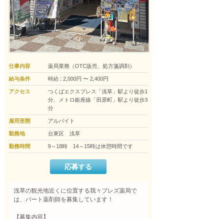
仕事内容
薬局業務（OTC販売、処方箋調剤）
給与条件
時給 : 2,000円 〜 2,400円
アクセス
つくばエクスプレス「浅草」駅より徒歩1
分、メトロ銀座線「田原町」駅より徒歩3
分
雇用形態
アルバイト
勤務地
台東区 浅草
勤務時間
9～18時 14～15時は休憩時間です
応募する
浅草の観光地近くに位置する我々ブレズ薬局で
は、パート薬剤師を募集しています！

【募集内容】
