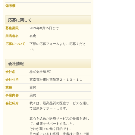
備考欄
応募に関して
募集期限
2026年8月15日まで
担当者名
名倉
応募について
下部の応募フォームよりご応募くださ
い。
会社情報
会社名
株式会社BLEZ
会社住所
東京都台東区西浅草２－１３－１１
業種
薬局
事業内容
薬局
会社紹介
我々は、最高品質の医療サービスを通し
て健康をサポートします。

真心を込めた医療サービスの提供を通し
て、健康をサポートすること。

それが我々の働く目的です。

目の前にいるお客様、患者様に喜んで頂