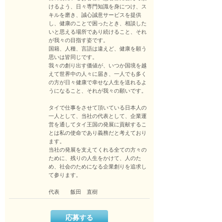
けるよう、日々専門知識を身につけ、ス
キルを磨き、誠心誠意サービスを提供
し、健康のことで困ったとき、相談した
いと思える場所であり続けること、それ
が我々の目指す姿です。

国籍、人種、言語は違えど、健康を願う
思いは皆同じです。

我々の創り出す価値が、いつか国境を越
えて世界中の人々に届き、一人でも多く
の方が日々健康で幸せな人生を送れるよ
うになること、それが我々の願いです。

タイで仕事をさせて頂いている日本人の
一人として、当社の代表として、企業運
営を通してタイ王国の発展に貢献するこ
とは私の使命であり義務だと考えており
ます。

当社の発展を支えてくれる全ての方々の
ために、残りの人生をかけて、人のた
め、社会のためになる企業創りを追求し
て参ります。

代表　　飯田　直樹
応募する