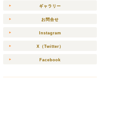
ギャラリー
お問合せ
Instagram
X（Twitter）
Facebook
特集ページ
店主 ジビエ親父 林
長野の農家さんから無農薬の野菜
をずっと送ってもらっているので
すが冬は長野、雪がす...
特集ページ