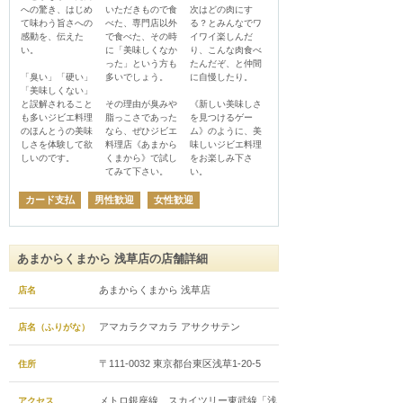
への驚き、はじめ
いただきもので食
次はどの肉にす
て味わう旨さへの
べた、専門店以外
る？とみんなでワ
感動を、伝えた
で食べた、その時
イワイ楽しんだ
い。

に「美味しくなか
り、こんな肉食べ
った」という方も
たんだぞ、と仲間
「臭い」「硬い」
多いでしょう。

に自慢したり。

「美味しくない」
と誤解されること
その理由が臭みや
《新しい美味しさ
も多いジビエ料理
脂っこさであった
を見つけるゲー
のほんとうの美味
なら、ぜひジビエ
ム》のように、美
しさを体験して欲
料理店《あまから
味しいジビエ料理
しいのです。
くまから》で試し
をお楽しみ下さ
てみて下さい。
い。
カード支払
男性歓迎
女性歓迎
あまからくまから 浅草店の店舗詳細
あまからくまから 浅草店
店名
アマカラクマカラ アサクサテン
店名（ふりがな）
〒111-0032 東京都台東区浅草1-20-5
住所
メトロ銀座線、スカイツリー東武線「浅
アクセス