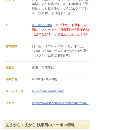
草駅」より徒歩7分、メトロ銀座線「田
町駅」より徒歩8分、つくばエクスプレ
ス「浅草駅」より徒歩10分
03-5828-6788
※ご予約・お問合せの
TEL
際に、スタッフへ「浅草観光情報案内は
【浅草なび！】」を見たとお伝え下さい
日・祝日 17:00～22:00／月、水〜土
営業時間
17:00～23:00（ラストオーダーは料理ド
リンクともに閉店1時間前）
火曜、年末年始
定休日
8,000円～9,999円
平均予算
https://amakara9.com/
ホームページ
https://www.facebook.com/amakaraku...
ブログ
あまからくまから 浅草店のクーポン情報