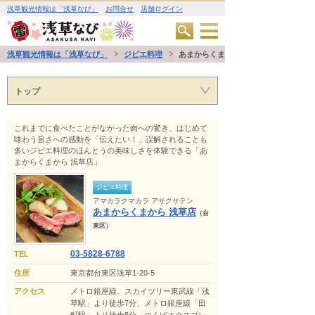
浅草観光情報は「浅草なび」
お問合せ
店舗ログイン
浅草観光情報は「浅草なび」
ジビエ料理
あまからくまから 浅草店
トップ
これまでに食べたことがなかった肉への驚き、はじめて
味わう旨さへの感動を「伝えたい！」誤解されることも
多いジビエ料理のほんとうの美味しさを体験できる「あ
まからくまから 浅草店」
ジビエ料理
アマカラクマカラ アサクサテン
あまからくまから 浅草店
（台
東区）
03-5828-6788
TEL
住所
東京都台東区浅草1-20-5
アクセス
メトロ銀座線、スカイツリー東武線「浅
草駅」より徒歩7分、メトロ銀座線「田