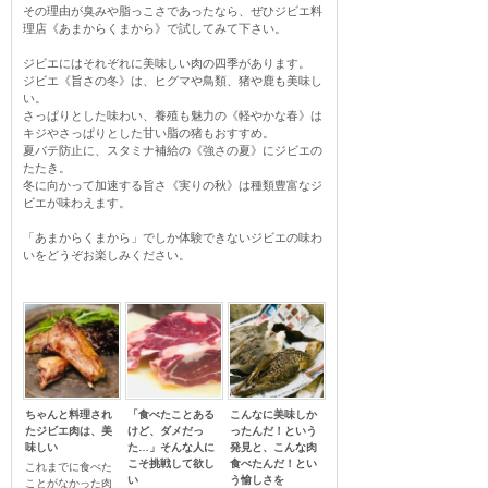
その理由が臭みや脂っこさであったなら、ぜひジビエ料
理店《あまからくまから》で試してみて下さい。

ジビエにはそれぞれに美味しい肉の四季があります。

ジビエ《旨さの冬》は、ヒグマや鳥類、猪や鹿も美味し
い。

さっぱりとした味わい、養殖も魅力の《軽やかな春》は
キジやさっぱりとした甘い脂の猪もおすすめ。

夏バテ防止に、スタミナ補給の《強さの夏》にジビエの
たたき。

冬に向かって加速する旨さ《実りの秋》は種類豊富なジ
ビエが味わえます。

「あまからくまから」でしか体験できないジビエの味わ
いをどうぞお楽しみください。
ちゃんと料理され
「食べたことある
こんなに美味しか
たジビエ肉は、美
けど、ダメだっ
ったんだ！という
味しい
た…」そんな人に
発見と、こんな肉
こそ挑戦して欲し
食べたんだ！とい
これまでに食べた
い
う愉しさを
ことがなかった肉