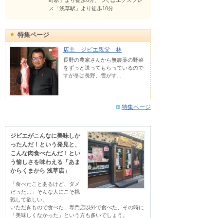
町駅」より徒歩8分、つくばエクスプレ
ス「浅草駅」より徒歩10分
特集ページ
店主 ジビエ親父 林
長野の農家さんから無農薬の野菜
をずっと送ってもらっているので
すが冬は長野、雪がす...
特集ページ
ジビエがこんなに美味しか
ったんだ！という発見と、
こんな肉食べたんだ！とい
う愉しさを味わえる「あま
からくまから 浅草店」
「食べたことあるけど、ダメ
だった…」そんな人にこそ挑
戦して欲しい。

いただきもので食べた、専門店以外で食べた、その時に
「美味しくなかった」という方も多いでしょう。
