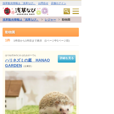
浅草観光情報は「浅草なび」
お問合せ
店舗ログイン
浅草観光情報は「浅草なび」
レジャー
動物園
動物園
1件
1件目から1件目まで表示 (1ページ中1ページ目)
はりねずみのにわ はなおがーでん
詳細を見る
ハリネズミの庭 HANAO
GARDEN
（台東区）