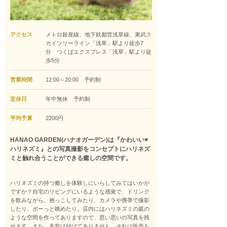
アクセス
メトロ銀座線、地下鉄都営浅草線、東武ス
カイツリーライン「浅草」駅より徒歩7
分 つくばエクスプレス「浅草」駅より徒
歩5分
営業時間
12:00～20:00 予約制
定休日
年中無休 予約制
平均予算
2200円
HANAO GARDEN(ハナオガーデン)は『かわいい♥
ハリネズミ』との写真撮影をコンセプトにハリネズ
ミと触れ合うことができる癒しの空間です。
ハリネズミの持つ癒しを体験しにいらしてみてはいかが
ですか？自宅のリビングにいるような感覚で、ドリンク
を飲みながら、抱っこしてみたり、カメラや携帯で撮影
したり、ボーっと眺めたり。店内にはハリネズミの庭の
ような空間を作ってありますので、思い思いの写真を残
せます。また、名前は付けてありません。それは販売も