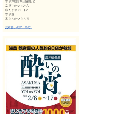
⑫
浅草観音裏 焼酎処 乙
⑬
酒さかな ずぶ六
⑭
たまや パート2
⑮
浅魂
⑯ とんかつ とん将
浅草酔いの宵 その1