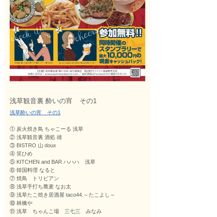
浅草観音裏 酔いの宵 その1
浅草酔いの宵 その1
①
炭火焼き鳥 ちゃこーる 浅草
②
浅草観音裏 酒処 雄
③
BISTRO 山 doux
④
笑ひめ
⑤
KITCHEN and BAR ハハハ 浅草
⑥
韓国料理 なると
⑦
焼鳥 トリビアン
⑧
浅草手打ち蕎麦 なお太
⑨
浅草たこ焼き居酒屋 taco44.～たこよし～
⑩
林檎や
⑪
浅草 ちゃんこ場 三七三 みなみ