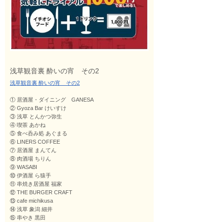
浅草観音裏 酔いの宵 その2
浅草観音裏 酔いの宵 その2
①
居酒屋・ダイニング GANESA
②
Gyoza Bar けいすけ
③ 浅草 とんかつ弥生
④ 喫茶 あかね
⑤
食べ呑み処 あぐまる
⑥ LINERS COFFEE
⑦ 居酒屋 まんてん
⑧ 肉酒場 ちりん
⑨ WASABI
⑩ 伊酒屋 ら猿手
⑪
串焼き居酒屋 福家
⑫ THE BURGER CRAFT
⑬
cafe michikusa
⑭ 浅草 象潟 細井
⑮ 串やき 黒田