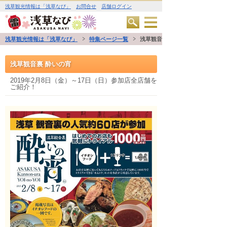
浅草観光情報は「浅草なび」
お問合せ
店舗ログイン
浅草観光情報は「浅草なび」
特集ページ一覧
浅草観音裏 酔いの宵
浅草観音裏 酔いの宵
2019年2月8日（金）～17日（日）参加店全店舗を
ご紹介！