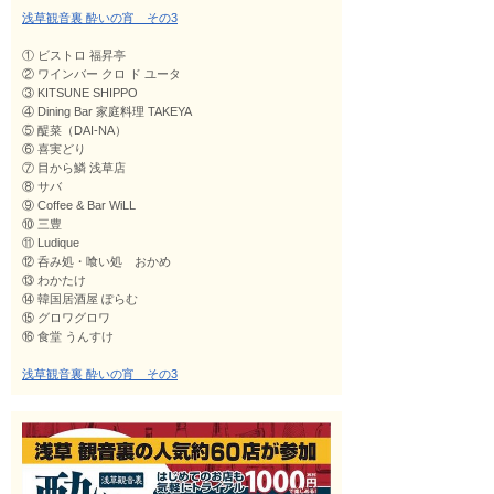
浅草観音裏 酔いの宵 その3
① ビストロ 福昇亭
② ワインバー クロ ド ユータ
③ KITSUNE SHIPPO
④ Dining Bar 家庭料理 TAKEYA
⑤ 醍菜（DAI-NA）
⑥ 喜実どり
⑦ 目から鱗 浅草店
⑧ サバ
⑨ Coffee & Bar WiLL
⑩ 三豊
⑪ Ludique
⑫ 呑み処・喰い処 おかめ
⑬ わかたけ
⑭ 韓国居酒屋 ぽらむ
⑮ グロワグロワ
⑯ 食堂 うんすけ
浅草観音裏 酔いの宵 その3