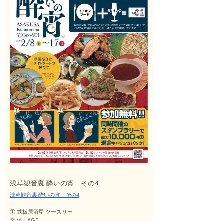
浅草観音裏 酔いの宵 その4
浅草観音裏 酔いの宵 その4
① 鉄板居酒屋 ツースリー
② ViLLAGE