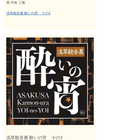
⑯ 洋食 三船
浅草観音裏 酔いの宵 その2
浅草観音裏 酔いの宵 その3