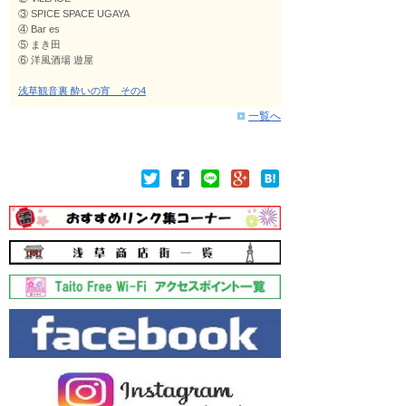
③ SPICE SPACE UGAYA
④ Bar es
⑤ まき田
⑥ 洋風酒場 遊屋
浅草観音裏 酔いの宵 その4
一覧へ