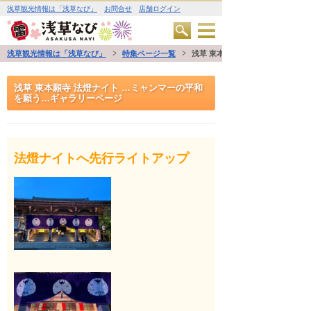
浅草観光情報は「浅草なび」
お問合せ
店舗ログイン
浅草観光情報は「浅草なび」
特集ページ一覧
浅草 東本願寺 法燈ナイト …ミ
浅草 東本願寺 法燈ナイト …ミャンマーの平和
を願う…ギャラリーページ
法燈ナイトへ先行ライトアップ