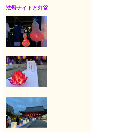
法燈ナイトと灯篭