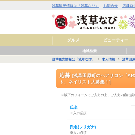
浅草観光情報は「浅草なび」
お問合せ
店舗ロ
グルメ
ビューティー
地域検索
和食
洋食
中華
アジア・エスニック
お酒
カフェ・スイーツ
ラーメン
その他
焼肉
イタリアン
ジビエ料理
ファミリーレストラ
美容室
理容室
まつ毛エクステ
ネイルサロン
エステサロン
スキンケア
料理
ン
浅草観光情報は「浅草なび」
求人情報
浅草田原
■■ 雷門周辺 ■■
■■ 仲見世・浅草寺周辺 ■■
■■ 西浅草周辺 ■■
■■ 花川戸周辺 ■■
■■ 観音裏周辺 ■■
グル
ビュ
ヒー
グル
ショ
レジ
サー
グル
ショ
スク
サー
グル
ショ
レジ
サー
グル
ビュ
スク
サー
応募
[浅草田原町のヘアサロン「ARS
ト、ネイリスト大募集！]
※以下のフォームにご入力の上、ご入力内容に誤
氏名
※入力必須
氏名(フリガナ)
※入力必須