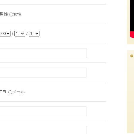
男性
女性
/
/
TEL
メール