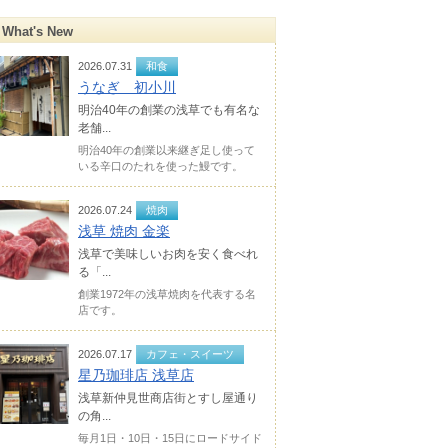
What's New
2026.07.31
和食
うなぎ 初小川
明治40年の創業の浅草でも有名な
老舗...
明治40年の創業以来継ぎ足し使って
いる辛口のたれを使った鰻です。
2026.07.24
焼肉
浅草 焼肉 金楽
浅草で美味しいお肉を安く食べれ
る「...
創業1972年の浅草焼肉を代表する名
店です。
2026.07.17
カフェ・スイーツ
星乃珈琲店 浅草店
浅草新仲見世商店街とすし屋通り
の角...
毎月1日・10日・15日にロードサイド