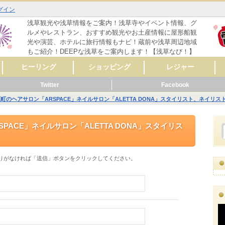
グイン
浅草観光や浅草情報をご案内！浅草寺やイベント情報、グ
ルメやレストラン、おすすめ観光やお土産情報に屋形船観
光や演芸、ホテルに旅行情報もナビ！蔵前や浅草周辺地域
もご紹介！DEEPな浅草をご案内します！【浅草なび！】
ヒーリング
ショッピング
レジャー
Twitter
Facebook
マッサージ
リラクゼーション
リンパマッサージ
タイ式マッサージ
アロママッサージ
整体
整骨
鍼灸
ヨガ
フットケア
その他
レディースファッシ
スポーツ用品
CD・音楽
雑誌・コミック
骨董・陶磁器
リサイクルショップ
スイーツ
コンタクト・メガネ
自転車
呉服・着物・履物
アクセサリー
時計・貴金属
食料品
美容･健康
AV機器・カメラ
家具・インテリア
花・ガーデニング
雑貨
ペット用品
楽器
新車・中古車販売
その他
セレクトショップ
ファッション
ドラッグストア
カラオケ
占い
バッティングセンタ
映画館・劇場
ライブハウス
観光スポット
動物園
遊園地
健康ランド・温泉
ゲームセンター
その他
体験
ョン
ー
町のヘアサロン「ARSPACE」ネイルサロン「ALETTA DONA」スタイリスト、ネイリス
メ
ーティ
リング
メ
ッピング
ャー
ビス
メ
ッピング
ール
ビス
メ
ッピング
ャー
ビス
メ
ーティ
ール
ビス
PACE」ネイルサロン「ALETTA DONA」スタイリス
りがなければ「送信」ボタンをクリックしてください。