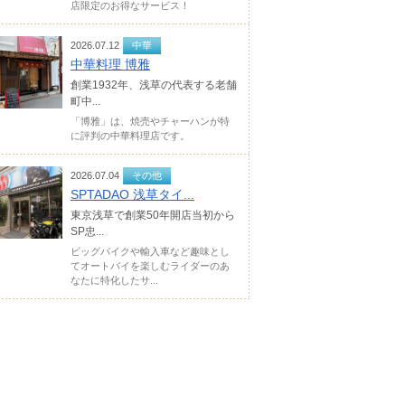
店限定のお得なサービス！
2026.07.12
中華
中華料理 博雅
創業1932年、浅草の代表する老舗
町中...
「博雅」は、焼売やチャーハンが特
に評判の中華料理店です。
2026.07.04
その他
SPTADAO 浅草タイ...
東京浅草で創業50年開店当初から
SP忠...
ビッグバイクや輸入車など趣味とし
てオートバイを楽しむライダーのあ
なたに特化したサ...