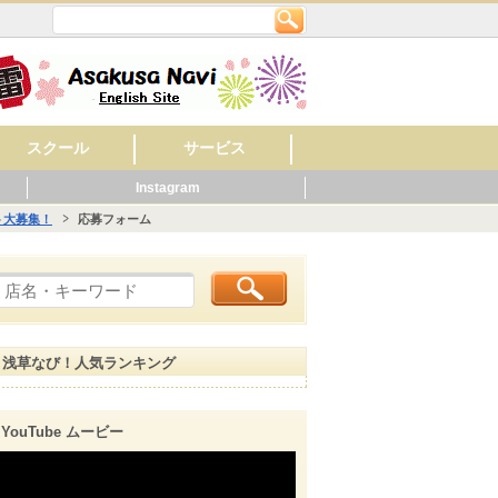
スクール
サービス
Instagram
英会話
美容・ネイル
着付け・作法
音楽
フラワー・ガーデン
料理
もの作り・絵・書
スポーツ
幼稚園・保育園
マッサージ
レンタルショップ
旅館
ビジネスホテル
ペット関連
健康・スポーツ
賃貸・不動産
ウエディング
歯科
ホテル
公共機関
その他
病院
くらし
ニング
ト大募集！
応募フォーム
浅草なび！人気ランキング
YouTube ムービー