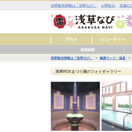
浅草観光情報は「浅草なび」
お問合せ
店舗ロ
グルメ
ビューティー
地域検索
和食
洋食
中華
アジア・エスニック
お酒
カフェ・スイーツ
ラーメン
その他
焼肉
イタリアン
ジビエ料理
ファミリーレストラ
美容室
理容室
まつ毛エクステ
ネイルサロン
エステサロン
スキンケア
料理
ン
浅草観光情報は「浅草なび」
健康ランド・温泉
■■ 雷門周辺 ■■
■■ 仲見世・浅草寺周辺 ■■
■■ 西浅草周辺 ■■
■■ 花川戸周辺 ■■
■■ 観音裏周辺 ■■
グル
ビュ
ヒー
グル
ショ
レジ
サー
グル
ショ
スク
サー
グル
ショ
レジ
サー
グル
ビュ
スク
サー
浅草ROXまつり湯のフォトギャラリー