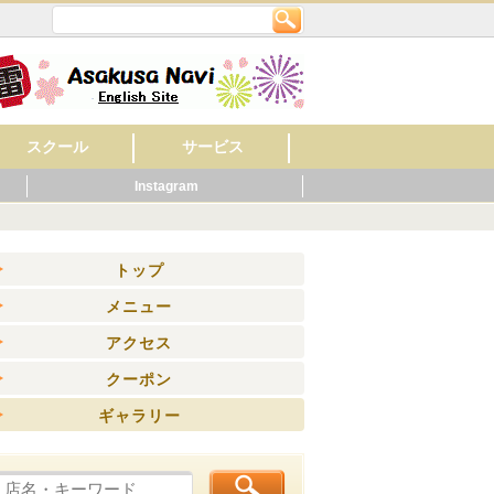
スクール
サービス
Instagram
英会話
美容・ネイル
着付け・作法
音楽
フラワー・ガーデン
料理
もの作り・絵・書
スポーツ
幼稚園・保育園
マッサージ
レンタルショップ
旅館
ビジネスホテル
ペット関連
健康・スポーツ
賃貸・不動産
ウエディング
歯科
ホテル
公共機関
その他
病院
くらし
ニング
トップ
メニュー
アクセス
クーポン
ギャラリー