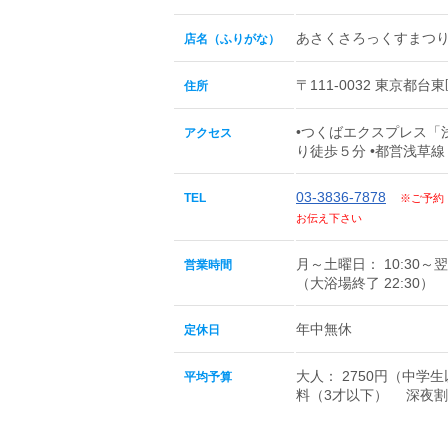
あさくさろっくすまつ
店名（ふりがな）
〒111-0032 東京都台東区
住所
•つくばエクスプレス「
アクセス
り徒歩５分 •都営浅草
03-3836-7878
TEL
※ご予約
お伝え下さい
月～土曜日： 10:30～翌
営業時間
（大浴場終了 22:30）
年中無休
定休日
大人： 2750円（中学
平均予算
料（3才以下） 深夜割増： 