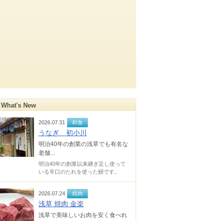
What's New
2026.07.31
和食
うなぎ 初小川
明治40年の創業の浅草でも有名な
老舗...
明治40年の創業以来継ぎ足し使って
いる辛口のたれを使った鰻です。
2026.07.24
焼肉
浅草 焼肉 金楽
浅草で美味しいお肉を安く食べれ