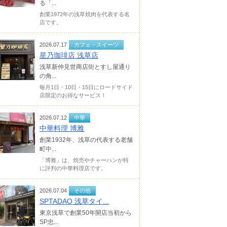
る「...
創業1972年の浅草焼肉を代表する名
店です。
2026.07.17
カフェ・スイーツ
星乃珈琲店 浅草店
浅草新仲見世商店街とすし屋通り
の角...
毎月1日・10日・15日にロードサイド
店限定のお得なサービス！
2026.07.12
中華
中華料理 博雅
創業1932年、浅草の代表する老舗
町中...
「博雅」は、焼売やチャーハンが特
に評判の中華料理店です。
2026.07.04
その他
SPTADAO 浅草タイ...
東京浅草で創業50年開店当初から
SP忠...