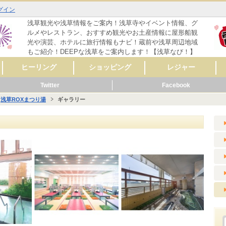
グイン
浅草観光や浅草情報をご案内！浅草寺やイベント情報、グ
ルメやレストラン、おすすめ観光やお土産情報に屋形船観
光や演芸、ホテルに旅行情報もナビ！蔵前や浅草周辺地域
もご紹介！DEEPな浅草をご案内します！【浅草なび！】
ヒーリング
ショッピング
レジャー
Twitter
Facebook
マッサージ
リラクゼーション
リンパマッサージ
タイ式マッサージ
アロママッサージ
整体
整骨
鍼灸
ヨガ
フットケア
その他
レディースファッシ
スポーツ用品
CD・音楽
雑誌・コミック
骨董・陶磁器
リサイクルショップ
スイーツ
コンタクト・メガネ
自転車
呉服・着物・履物
アクセサリー
時計・貴金属
食料品
美容･健康
AV機器・カメラ
家具・インテリア
花・ガーデニング
雑貨
ペット用品
楽器
新車・中古車販売
その他
セレクトショップ
ファッション
ドラッグストア
カラオケ
占い
バッティングセンタ
映画館・劇場
ライブハウス
観光スポット
動物園
遊園地
健康ランド・温泉
ゲームセンター
その他
体験
ョン
ー
浅草ROXまつり湯
ギャラリー
メ
ーティ
リング
メ
ッピング
ャー
ビス
メ
ッピング
ール
ビス
メ
ッピング
ャー
ビス
メ
ーティ
ール
ビス