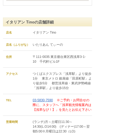
イタリアン Tinoの店舗詳細
イタリアン Tino
店名
いたりあん てぃーの
店名（ふりがな）
〒111-0035 東京都台東区西浅草3-1-
住所
10 千代軒ビル1F
つくばエクスプレス「浅草駅」より徒歩
アクセス
1分 東京メトロ 銀座線「田原町駅」よ
り徒歩5分 都営浅草線・東武伊勢崎線
「浅草駅」より徒歩15分
03-5830-7590
※ご予約・お問合せの
TEL
際に、スタッフへ「浅草観光情報案内は
【浅草なび！】」を見たとお伝え下さい
(ランチ)月～土曜日11:30～
営業時間
14:30(L.O14:00) (ディナー)17:00～翌
朝5:00※月曜日は22:30（LO)