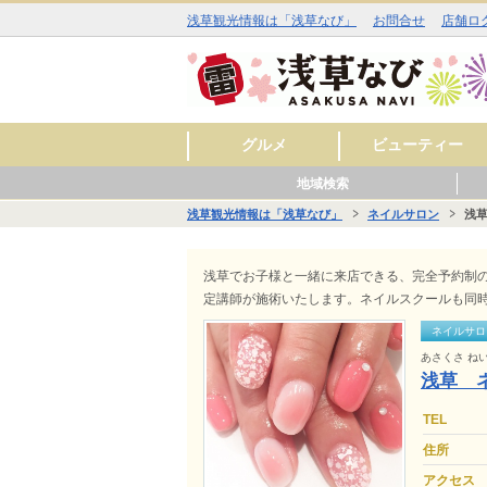
浅草観光情報は「浅草なび」
お問合せ
店舗ロ
グルメ
ビューティー
地域検索
和食
洋食
中華
アジア・エスニック
お酒
カフェ・スイーツ
ラーメン
その他
焼肉
イタリアン
ジビエ料理
ファミリーレストラ
美容室
理容室
まつ毛エクステ
ネイルサロン
エステサロン
スキンケア
料理
ン
浅草観光情報は「浅草なび」
ネイルサロン
浅
■■ 雷門周辺 ■■
■■ 仲見世・浅草寺周辺 ■■
■■ 西浅草周辺 ■■
■■ 花川戸周辺 ■■
■■ 観音裏周辺 ■■
グル
ビュ
ヒー
グル
ショ
レジ
サー
グル
ショ
スク
サー
グル
ショ
レジ
サー
グル
ビュ
スク
サー
浅草でお子様と一緒に来店できる、完全予約制のネ
定講師が施術いたします。ネイルスクールも同
ネイルサロ
あさくさ ね
浅草 
TEL
住所
アクセス