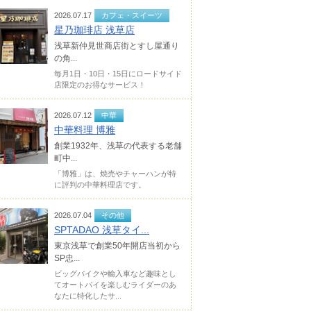
2026.07.17
カフェ・スイーツ
星乃珈琲店 浅草店
浅草新仲見世商店街とすし屋通り
の角...
毎月1日・10日・15日にロードサイド
店限定のお得なサービス！
2026.07.12
中華
中華料理 博雅
創業1932年、浅草の代表する老舗
町中...
「博雅」は、焼売やチャーハンが特
に評判の中華料理店です。
2026.07.04
その他
SPTADAO 浅草タイ...
東京浅草で創業50年開店当初から
SP忠...
ビッグバイクや輸入車など趣味とし
てオートバイを楽しむライダーのあ
なたに特化したサ...