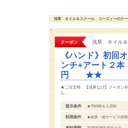
浅草 ネイル＆スクール コーズィーのクー
浅草 ネイル＆
クーポン
《ハンド》初回オ
ンチ+アート２本 
円 ★★
★ご注文時、【浅草なび】クーポン
ん。
提示条件
★予約時＆入店時
利用条件
★他券・他サービス併用
有効期限
2026年08月末日まで