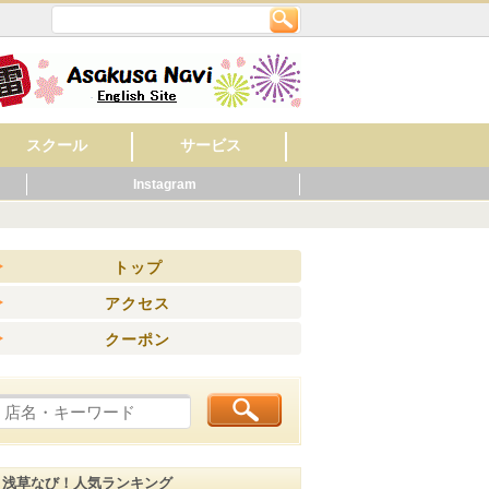
スクール
サービス
Instagram
英会話
美容・ネイル
着付け・作法
音楽
フラワー・ガーデン
料理
もの作り・絵・書
スポーツ
幼稚園・保育園
マッサージ
レンタルショップ
旅館
ビジネスホテル
ペット関連
健康・スポーツ
賃貸・不動産
ウエディング
歯科
ホテル
公共機関
その他
病院
くらし
ニング
トップ
アクセス
クーポン
浅草なび！人気ランキング