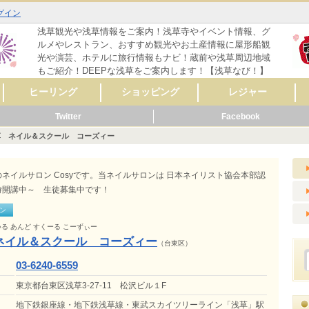
グイン
浅草観光や浅草情報をご案内！浅草寺やイベント情報、グ
ルメやレストラン、おすすめ観光やお土産情報に屋形船観
光や演芸、ホテルに旅行情報もナビ！蔵前や浅草周辺地域
もご紹介！DEEPな浅草をご案内します！【浅草なび！】
ヒーリング
ショッピング
レジャー
Twitter
Facebook
マッサージ
リラクゼーション
リンパマッサージ
タイ式マッサージ
アロママッサージ
整体
整骨
鍼灸
ヨガ
フットケア
その他
レディースファッシ
スポーツ用品
CD・音楽
雑誌・コミック
骨董・陶磁器
リサイクルショップ
スイーツ
コンタクト・メガネ
自転車
呉服・着物・履物
アクセサリー
時計・貴金属
食料品
美容･健康
AV機器・カメラ
家具・インテリア
花・ガーデニング
雑貨
ペット用品
楽器
新車・中古車販売
その他
セレクトショップ
ファッション
ドラッグストア
カラオケ
占い
バッティングセンタ
映画館・劇場
ライブハウス
観光スポット
動物園
遊園地
健康ランド・温泉
ゲームセンター
その他
体験
ョン
ー
草 ネイル＆スクール コーズィー
メ
ーティ
リング
メ
ッピング
ャー
ビス
メ
ッピング
ール
ビス
メ
ッピング
ャー
ビス
メ
ーティ
ール
ビス
イルサロン Cosyです。当ネイルサロンは 日本ネイリスト協会本部認
時開講中～ 生徒募集中です！
ン
いる あんど すくーる こーずぃー
ネイル＆スクール コーズィー
（台東区）
03-6240-6559
東京都台東区浅草3-27-11 松沢ビル１F
地下鉄銀座線・地下鉄浅草線・東武スカイツリーライン「浅草」駅