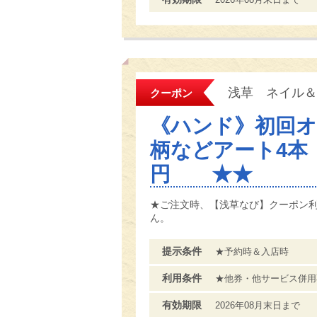
浅草 ネイル＆
クーポン
《ハンド》初回
柄などアート4本 
円 ★★
★ご注文時、【浅草なび】クーポン
ん。
提示条件
★予約時＆入店時
利用条件
★他券・他サービス併用
有効期限
2026年08月末日まで