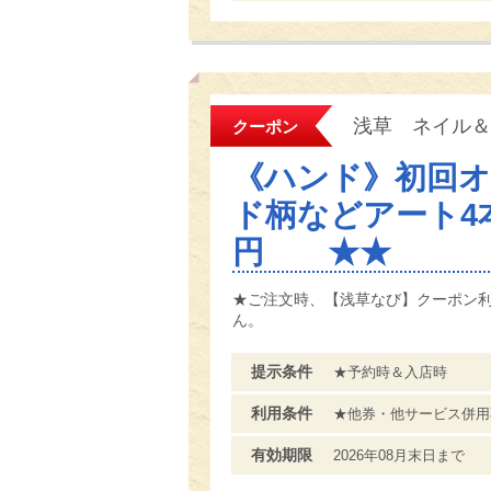
浅草 ネイル＆
クーポン
《ハンド》初回
ド柄などアート4本
円 ★★
★ご注文時、【浅草なび】クーポン
ん。
提示条件
★予約時＆入店時
利用条件
★他券・他サービス併用
有効期限
2026年08月末日まで