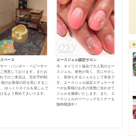
スペース
エースジェル認定サロン
サー・バンボー・ベビーサー
今、ネイリスト協会で大人気のエー
ご用意しております。またお
スジェル。発色が良く、爪にやさし
れでのご来店は、完全予約制
く、長持ちするジェルとして有名で
 他のお客様の目を気にするこ
す。エースジェル認定エデュケータ
、 ゆっくりネイルを楽しんで
ーがお客様のお爪の状態に合わせて
けるよう努めてまいります。
ジェルを施術いたします。また、エ
ースジェルのベーシックセミナーも
随時開講中！