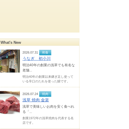
What's New
2026.07.31
和食
うなぎ 初小川
明治40年の創業の浅草でも有名な
老舗...
明治40年の創業以来継ぎ足し使って
いる辛口のたれを使った鰻です。
2026.07.24
焼肉
浅草 焼肉 金楽
浅草で美味しいお肉を安く食べれ
る「...
創業1972年の浅草焼肉を代表する名
店です。