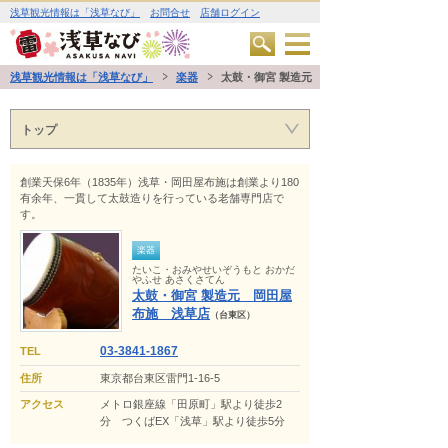
浅草観光情報は「浅草なび」
お問合せ
店舗ログイン
浅草観光情報は「浅草なび」
楽器
太鼓・御宮 製造元 岡田屋布施 浅草店
トップ
創業天保6年（1835年）浅草・岡田屋布施は創業より180
有余年、一貫して太鼓造りを行っている老舗専門店で
す。
楽器
たいこ・おみやせいぞうもと おかだ
やふせ あさくさてん
太鼓・御宮 製造元 岡田屋
布施 浅草店
（台東区）
03-3841-1867
TEL
住所
東京都台東区雷門1-16-5
アクセス
メトロ銀座線「田原町」駅より徒歩2
分 つくばEX「浅草」駅より徒歩5分