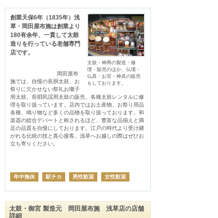
創業天保6年（1835年）浅
草・岡田屋布施は創業より
180有余年、一貫して太鼓
造りを行っている老舗専門
店です。
太鼓・神輿の製造・修
理・販売のほか、仏壇・
                                岡田屋布
仏具・お宮・神具の販売
施では、自慢の長胴太鼓、お
もしております。
祭りに欠かせない祭礼お囃子
用太鼓、長唄民謡用太鼓の販売。各種太鼓レンタルに修
理を取り扱っています。店内ではお土産物、お祭り用品
各種、鳴り物など多くの品物を取り扱っております。和
楽器の総合デパートと称されるほど、豊富な品揃えと満
足の品質を自慢にしております。江戸の時代より受け継
がれる伝統の技と真心接客。浅草へお越しの際はぜひお
立ち寄りください。

年中無休
駅チカ
男性歓迎
女性歓迎
太鼓・御宮 製造元 岡田屋布施 浅草店の店舗
詳細