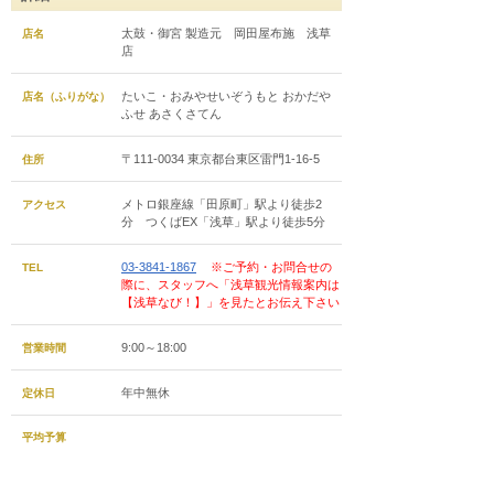
太鼓・御宮 製造元 岡田屋布施 浅草
店名
店
たいこ・おみやせいぞうもと おかだや
店名（ふりがな）
ふせ あさくさてん
〒111-0034 東京都台東区雷門1-16-5
住所
メトロ銀座線「田原町」駅より徒歩2
アクセス
分 つくばEX「浅草」駅より徒歩5分
03-3841-1867
※ご予約・お問合せの
TEL
際に、スタッフへ「浅草観光情報案内は
【浅草なび！】」を見たとお伝え下さい
9:00～18:00
営業時間
年中無休
定休日
平均予算