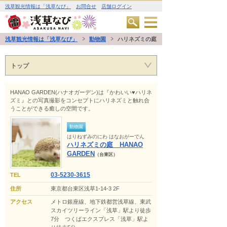
浅草観光情報は「浅草なび」
お問合せ
店舗ログイン
浅草観光情報は「浅草なび」
動物園
ハリネズミの庭 HANAO GARDEN
トップ
HANAO GARDEN(ハナオガーデン)は『かわいい♥ハリネ
ズミ』との写真撮影をコンセプトにハリネズミと触れ合
うことができる癒しの空間です。
動物園
はりねずみのにわ はなおがーでん
ハリネズミの庭 HANAO
GARDEN
（台東区）
03-5230-3615
TEL
住所
東京都台東区浅草1-14-3 2F
アクセス
メトロ銀座線、地下鉄都営浅草線、東武
スカイツリーライン「浅草」駅より徒歩
7分 つくばエクスプレス「浅草」駅よ