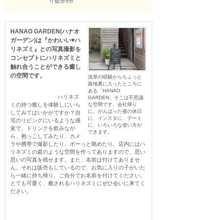
り徒歩5分
HANAO GARDEN(ハナオ
ガーデン)は『かわいい♥ハ
リネズミ』との写真撮影を
コンセプトにハリネズミと
触れ合うことができる癒し
の空間です。
浅草の喧騒からちょっと
路地裏に入ったところに
ある「HANAO
                                ハリネズ
GARDEN」そこは不思議
ミの持つ癒しを体験しにいら
な空間です。会社帰り
に、がんばった後の休日
してみてはいかがですか？自
に、インスタに、デート
宅のリビングにいるような感
に、いろいろな使い方が
覚で、ドリンクを飲みなが
できます。
ら、抱っこしてみたり、カメ
ラや携帯で撮影したり、ボーっと眺めたり。店内にはハ
リネズミの庭のような空間を作ってありますので、思い
思いの写真を残せます。また、名前は付けてありませ
ん。それは販売もしているので、お気に入りの子がいた
ら一緒に持ち帰り、ご自分でお名前を付けてください。
とても可愛く、癒されるハリネズミにぜひ会いに来てく
ださい。
