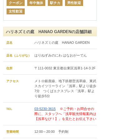
クーポン
年中無休
駅チカ
男性歓迎
女性歓迎
ハリネズミの庭 HANAO GARDENの店舗詳細
ハリネズミの庭 HANAO GARDEN
店名
はりねずみのにわ はなおがーでん
店名（ふりがな）
〒111-0032 東京都台東区浅草1-14-3 2F
住所
メトロ銀座線、地下鉄都営浅草線、東武
アクセス
スカイツリーライン「浅草」駅より徒歩
7分 つくばエクスプレス「浅草」駅よ
り徒歩5分
03-5230-3615
※ご予約・お問合せの
TEL
際に、スタッフへ「浅草観光情報案内は
【浅草なび！】」を見たとお伝え下さい
12:00～20:00 予約制
営業時間