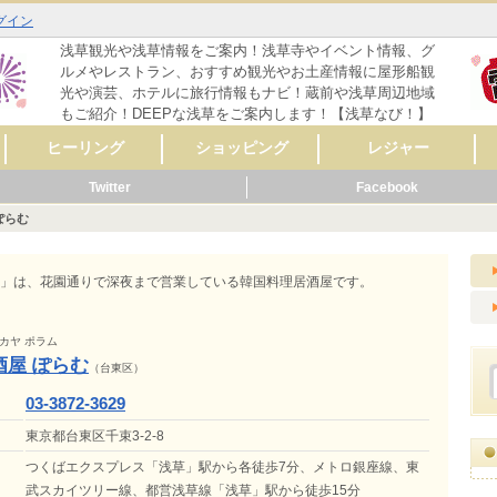
グイン
浅草観光や浅草情報をご案内！浅草寺やイベント情報、グ
ルメやレストラン、おすすめ観光やお土産情報に屋形船観
光や演芸、ホテルに旅行情報もナビ！蔵前や浅草周辺地域
もご紹介！DEEPな浅草をご案内します！【浅草なび！】
ヒーリング
ショッピング
レジャー
Twitter
Facebook
マッサージ
リラクゼーション
リンパマッサージ
タイ式マッサージ
アロママッサージ
整体
整骨
鍼灸
ヨガ
フットケア
その他
レディースファッシ
スポーツ用品
CD・音楽
雑誌・コミック
骨董・陶磁器
リサイクルショップ
スイーツ
コンタクト・メガネ
自転車
呉服・着物・履物
アクセサリー
時計・貴金属
食料品
美容･健康
AV機器・カメラ
家具・インテリア
花・ガーデニング
雑貨
ペット用品
楽器
新車・中古車販売
その他
セレクトショップ
ファッション
ドラッグストア
カラオケ
占い
バッティングセンタ
映画館・劇場
ライブハウス
観光スポット
動物園
遊園地
健康ランド・温泉
ゲームセンター
その他
体験
ョン
ー
ぽらむ
メ
ーティ
リング
メ
ッピング
ャー
ビス
メ
ッピング
ール
ビス
メ
ッピング
ャー
ビス
メ
ーティ
ール
ビス
らむ」は、花園通りで深夜まで営業している韓国料理居酒屋です。
カヤ ポラム
酒屋 ぽらむ
（台東区）
03-3872-3629
東京都台東区千束3-2-8
つくばエクスプレス「浅草」駅から各徒歩7分、メトロ銀座線、東
武スカイツリー線、都営浅草線「浅草」駅から徒歩15分