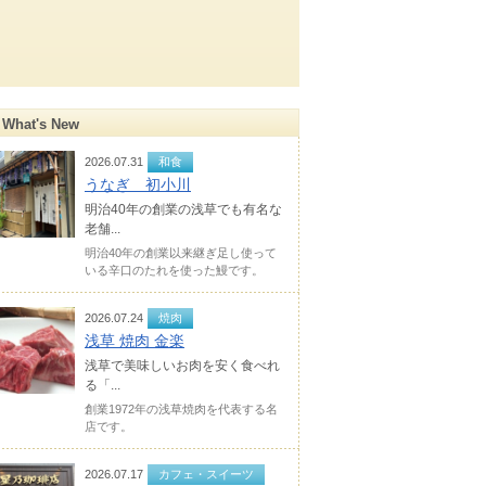
What's New
2026.07.31
和食
うなぎ 初小川
明治40年の創業の浅草でも有名な
老舗...
明治40年の創業以来継ぎ足し使って
いる辛口のたれを使った鰻です。
2026.07.24
焼肉
浅草 焼肉 金楽
浅草で美味しいお肉を安く食べれ
る「...
創業1972年の浅草焼肉を代表する名
店です。
2026.07.17
カフェ・スイーツ