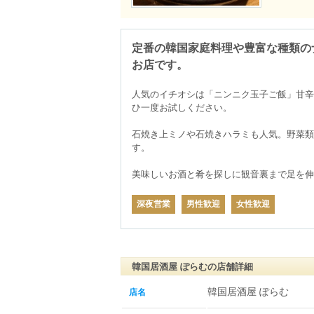
定番の韓国家庭料理や豊富な種類の
お店です。
人気のイチオシは「ニンニク玉子ご飯」甘辛
ひ一度お試しください。

石焼き上ミノや石焼きハラミも人気。野菜類
す。

美味しいお酒と肴を探しに観音裏まで足を伸
深夜営業
男性歓迎
女性歓迎
韓国居酒屋 ぽらむの店舗詳細
韓国居酒屋 ぽらむ
店名