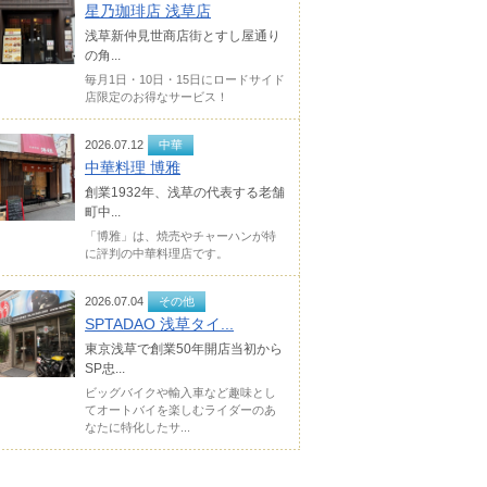
星乃珈琲店 浅草店
浅草新仲見世商店街とすし屋通り
の角...
毎月1日・10日・15日にロードサイド
店限定のお得なサービス！
2026.07.12
中華
中華料理 博雅
創業1932年、浅草の代表する老舗
町中...
「博雅」は、焼売やチャーハンが特
に評判の中華料理店です。
2026.07.04
その他
SPTADAO 浅草タイ...
東京浅草で創業50年開店当初から
SP忠...
ビッグバイクや輸入車など趣味とし
てオートバイを楽しむライダーのあ
なたに特化したサ...