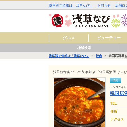
浅草観光情報は「浅草なび」
お問合せ
店舗ロ
グルメ
ビューティー
地域検索
和食
洋食
中華
アジア・エスニック
お酒
カフェ・スイーツ
ラーメン
その他
焼肉
イタリアン
ジビエ料理
ファミリーレストラ
美容室
理容室
まつ毛エクステ
ネイルサロン
エステサロン
スキンケア
料理
ン
浅草観光情報は「浅草なび」
焼肉
韓国居酒屋 
■■ 雷門周辺 ■■
■■ 仲見世・浅草寺周辺 ■■
■■ 西浅草周辺 ■■
■■ 花川戸周辺 ■■
■■ 観音裏周辺 ■■
グル
ビュ
ヒー
グル
ショ
レジ
サー
グル
ショ
スク
サー
グル
ショ
レジ
サー
グル
ビュ
スク
サー
浅草観音裏 酔いの宵 参加店「韓国居酒屋 ぽ
焼肉
カンコクイザ
韓国居
TEL
住所
アクセス