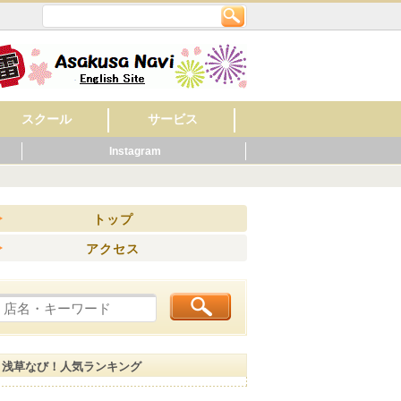
スクール
サービス
Instagram
英会話
美容・ネイル
着付け・作法
音楽
フラワー・ガーデン
料理
もの作り・絵・書
スポーツ
幼稚園・保育園
マッサージ
レンタルショップ
旅館
ビジネスホテル
ペット関連
健康・スポーツ
賃貸・不動産
ウエディング
歯科
ホテル
公共機関
その他
病院
くらし
ニング
トップ
アクセス
浅草なび！人気ランキング