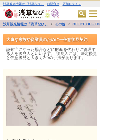
浅草観光情報は「浅草なび」
お問合せ
店舗ログイン
浅草観光情報は「浅草なび」
その他
OFFICE OH - EDO 行政書士×宅建業
大事な家族や従業員のためにー任意後見契約
認知症になった場合などに財産を代わりに管理す
る人を後見人といいます。 後見人には、法定後見
と任意後見と大きく2つの手法があります。