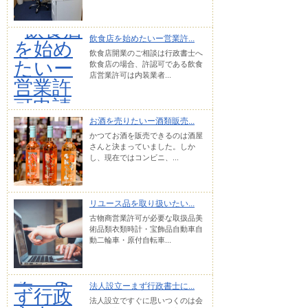
飲食店を始めたいー営業許...
飲食店開業のご相談は行政書士へ
飲食店の場合、許認可である飲食
店営業許可は内装業者...
お酒を売りたいー酒類販売...
かつてお酒を販売できるのは酒屋
さんと決まっていました。しか
し、現在ではコンビニ、...
リユース品を取り扱いたい...
古物商営業許可が必要な取扱品美
術品類衣類時計・宝飾品自動車自
動二輪車・原付自転車...
法人設立ーまず行政書士に...
法人設立ですぐに思いつくのは会