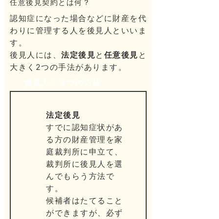
任意後見契約とは何？
認知症になった場合などに財産を代
わりに管理する人を後見人といいま
す。
後見人には、
法定後見
と
任意後見
と
大きく2つの手法があります。
後見人：２つの方法
法定後見
すでに認知症状があ
る方の財産管理を家
庭裁判所に申立て、
裁判所に後見人を選
んでもらう方法で
す。
候補者はたてること
ができますが、必ず