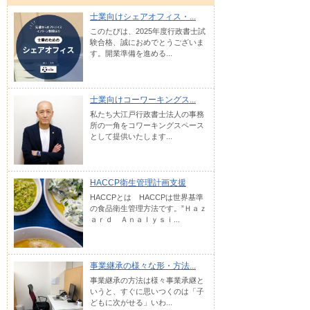
士業向けシェアオフィス・...
このたびは、2025年度行政書士試
験合格、誠におめでとうございま
す。開業準備を進める...
士業向けコーワーキングス...
私たち大江戸行政書士法人の事務
所の一角をコワーキングスペース
として提供いたします...
HACCP衛生管理計画支援
HACCPとは HACCPは世界基準
の食品衛生管理方法です。”Ｈａｚ
ａｒｄ Ａｎａｌｙｓｉ...
事業継承の様々な形・方法...
事業継承の方法は様々事業承継と
いうと、すぐに思いつくのは「子
どもに次がせる」いわ...