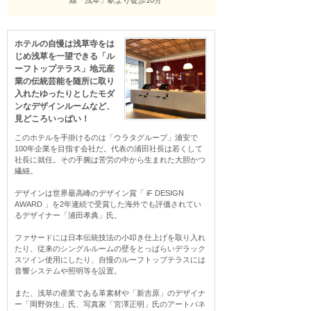
線「浅草」駅より徒歩10分
ホテルの自慢は浅草寺をは
じめ浅草を一望できる「ル
ーフトップテラス」地元産
業の伝統芸能を随所に取り
入れたゆったりとしたモダ
ンなデザインルームなど、
見どころいっぱい！
このホテルを手掛けるのは「ウラタグループ」浦安で
100年企業を目指す会社だ。代表の浦田社長は若くして
社長に就任。その手腕は苦労の中から生まれた大胆かつ
繊細。

デザインは世界最高峰のデザイン賞「 iF DESIGN 
AWARD 」を2年連続で受賞した海外でも評価されてい
るデザイナー「浦田孝典」氏。

ファサードには日本伝統技法の小叩き仕上げを取り入れ
たり、従来のシングルルームの壁をとっぱらいデラック
スツイン使用にしたり、自慢のルーフトップテラスには
音響システムや照明等を設置。

また、浅草の産業である革素材や「新吉原」のデザイナ
ー「岡野弥生」氏、写真家「宮澤正明」氏のアートパネ