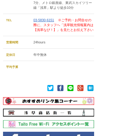
7分、メトロ銀座線、東武スカイツリー
線「浅草」駅より徒歩10分
03-5830-6151
※ご予約・お問合せの
TEL
際に、スタッフへ「浅草観光情報案内は
【浅草なび！】」を見たとお伝え下さい
24hours
営業時間
年中無休
定休日
平均予算