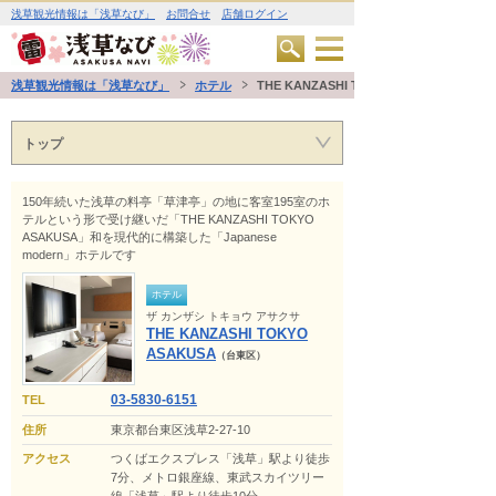
浅草観光情報は「浅草なび」
お問合せ
店舗ログイン
浅草観光情報は「浅草なび」
ホテル
THE KANZASHI TOKYO ASAKUSA
トップ
150年続いた浅草の料亭「草津亭」の地に客室195室のホ
テルという形で受け継いだ「THE KANZASHI TOKYO
ASAKUSA」和を現代的に構築した「Japanese
modern」ホテルです
ホテル
ザ カンザシ トキョウ アサクサ
THE KANZASHI TOKYO
ASAKUSA
（台東区）
03-5830-6151
TEL
住所
東京都台東区浅草2-27-10
アクセス
つくばエクスプレス「浅草」駅より徒歩
7分、メトロ銀座線、東武スカイツリー