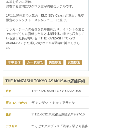
ル等を館内に装飾。

滞在する空間にワクワク度が満載なホテルです。

1Fには軽井沢で人気の「ELOISE's Cafe」が進出。浅草
限定のフレンチトーストがメニューに並ぶ。

サッカーチームの会長を長年務めたり、イベントを通じ
その街づくりに貢献したりと本業以外の場でも尽力して
いる浦田社長が率いる「THE KANZASHI TOKYO 
ASAKUSA」また楽しみなホテルが浅草に誕生しまし
た。
年中無休
カード支払
男性歓迎
女性歓迎
THE KANZASHI TOKYO ASAKUSAの店舗詳細
THE KANZASHI TOKYO ASAKUSA
店名
ザ カンザシ トキョウ アサクサ
店名（ふりがな）
〒111-0032 東京都台東区浅草2-27-10
住所
つくばエクスプレス「浅草」駅より徒歩
アクセス