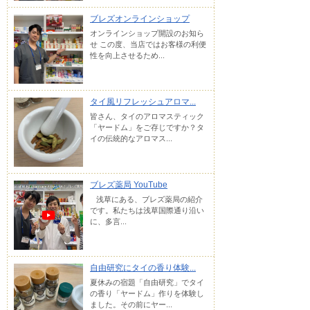
ブレズオンラインショップ
オンラインショップ開設のお知ら
せ この度、当店ではお客様の利便
性を向上させるため...
タイ風リフレッシュアロマ...
皆さん、タイのアロマスティック
「ヤードム」をご存じですか？タ
イの伝統的なアロマス...
ブレズ薬局 YouTube
浅草にある、ブレズ薬局の紹介
です。私たちは浅草国際通り沿い
に、多言...
自由研究にタイの香り体験...
夏休みの宿題「自由研究」でタイ
の香り「ヤードム」作りを体験し
ました。その前にヤー...