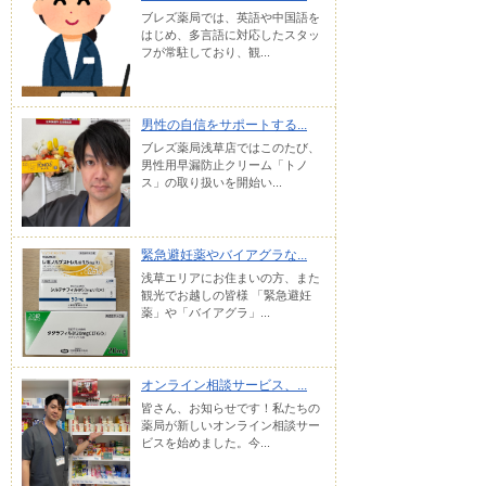
ブレズ薬局では、英語や中国語を
はじめ、多言語に対応したスタッ
フが常駐しており、観...
男性の自信をサポートする...
ブレズ薬局浅草店ではこのたび、
男性用早漏防止クリーム「トノ
ス」の取り扱いを開始い...
緊急避妊薬やバイアグラな...
浅草エリアにお住まいの方、また
観光でお越しの皆様 「緊急避妊
薬」や「バイアグラ」...
オンライン相談サービス、...
皆さん、お知らせです！私たちの
薬局が新しいオンライン相談サー
ビスを始めました。今...