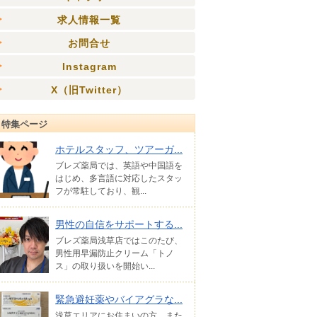
求人情報一覧
お問合せ
Instagram
X（旧Twitter）
特集ページ
ホテルスタッフ、ツアーガ...
ブレズ薬局では、英語や中国語を
はじめ、多言語に対応したスタッ
フが常駐しており、観...
男性の自信をサポートする...
ブレズ薬局浅草店ではこのたび、
男性用早漏防止クリーム「トノ
ス」の取り扱いを開始い...
緊急避妊薬やバイアグラな...
浅草エリアにお住まいの方、また