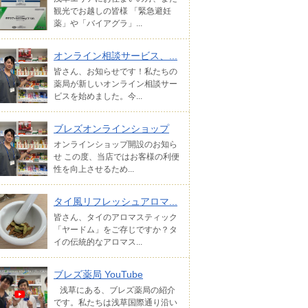
観光でお越しの皆様 「緊急避妊
薬」や「バイアグラ」...
オンライン相談サービス、...
皆さん、お知らせです！私たちの
薬局が新しいオンライン相談サー
ビスを始めました。今...
ブレズオンラインショップ
オンラインショップ開設のお知ら
せ この度、当店ではお客様の利便
性を向上させるため...
タイ風リフレッシュアロマ...
皆さん、タイのアロマスティック
「ヤードム」をご存じですか？タ
イの伝統的なアロマス...
ブレズ薬局 YouTube
浅草にある、ブレズ薬局の紹介
です。私たちは浅草国際通り沿い