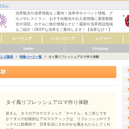
グイン
浅草観光や浅草情報をご案内！浅草寺やイベント情報、グ
ルメやレストラン、おすすめ観光やお土産情報に屋形船観
光や演芸、ホテルに旅行情報もナビ！蔵前や浅草周辺地域
もご紹介！DEEPな浅草をご案内します！【浅草なび！】
ヒーリング
ショッピング
レジャー
Twitter
Facebook
マッサージ
リラクゼーション
リンパマッサージ
タイ式マッサージ
アロママッサージ
整体
整骨
鍼灸
ヨガ
フットケア
その他
レディースファッシ
スポーツ用品
CD・音楽
雑誌・コミック
骨董・陶磁器
リサイクルショップ
スイーツ
コンタクト・メガネ
自転車
呉服・着物・履物
アクセサリー
時計・貴金属
食料品
美容･健康
AV機器・カメラ
家具・インテリア
花・ガーデニング
雑貨
ペット用品
楽器
新車・中古車販売
その他
セレクトショップ
ファッション
ドラッグストア
カラオケ
占い
バッティングセンタ
映画館・劇場
ライブハウス
観光スポット
動物園
遊園地
健康ランド・温泉
ゲームセンター
その他
体験
ョン
ー
ブレズ薬局
特集ページ一覧
タイ風リフレッシュアロマ作り体験
メ
ーティ
リング
メ
ッピング
ャー
ビス
メ
ッピング
ール
ビス
メ
ッピング
ャー
ビス
メ
ーティ
ール
ビス
体験
タイ風リフレッシュアロマ作り体験
皆さん、タイのアロマスティック「ヤードム」をご存じです
か？タイの伝統的なアロマスティックは、リフレッシュやリラ
ックスに効果的で、日常生活にさわやかな風をもたらしてくれ