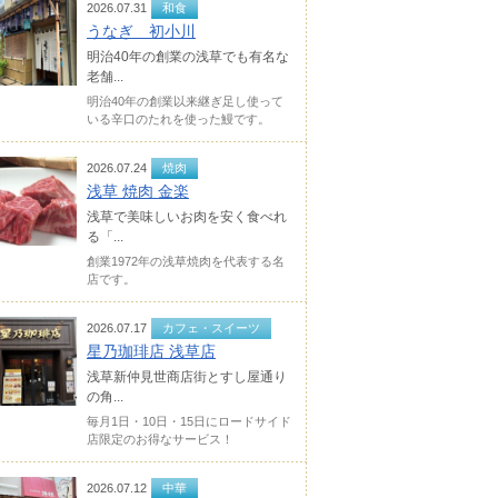
2026.07.31
和食
うなぎ 初小川
明治40年の創業の浅草でも有名な
老舗...
明治40年の創業以来継ぎ足し使って
いる辛口のたれを使った鰻です。
2026.07.24
焼肉
浅草 焼肉 金楽
浅草で美味しいお肉を安く食べれ
る「...
創業1972年の浅草焼肉を代表する名
店です。
2026.07.17
カフェ・スイーツ
星乃珈琲店 浅草店
浅草新仲見世商店街とすし屋通り
の角...
毎月1日・10日・15日にロードサイド
店限定のお得なサービス！
2026.07.12
中華