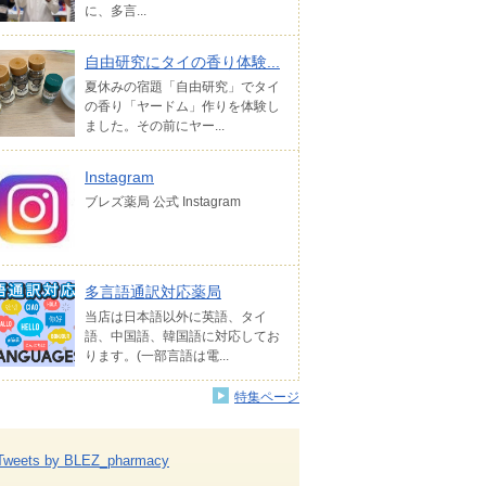
に、多言...
自由研究にタイの香り体験...
夏休みの宿題「自由研究」でタイ
の香り「ヤードム」作りを体験し
ました。その前にヤー...
Instagram
ブレズ薬局 公式 Instagram
多言語通訳対応薬局
当店は日本語以外に英語、タイ
語、中国語、韓国語に対応してお
ります。(一部言語は電...
特集ページ
Tweets by BLEZ_pharmacy