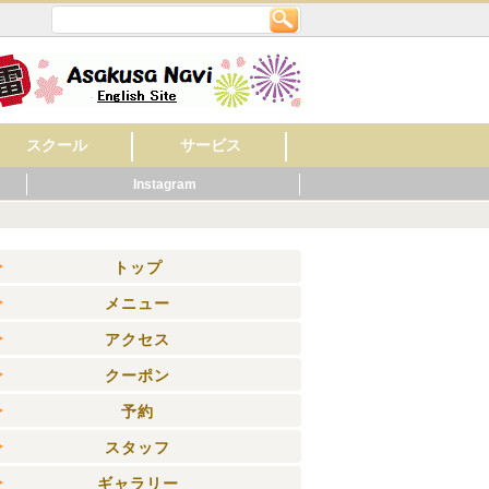
スクール
サービス
Instagram
英会話
美容・ネイル
着付け・作法
音楽
フラワー・ガーデン
料理
もの作り・絵・書
スポーツ
幼稚園・保育園
マッサージ
レンタルショップ
旅館
ビジネスホテル
ペット関連
健康・スポーツ
賃貸・不動産
ウエディング
歯科
ホテル
公共機関
その他
病院
くらし
ニング
トップ
メニュー
アクセス
クーポン
予約
スタッフ
ギャラリー