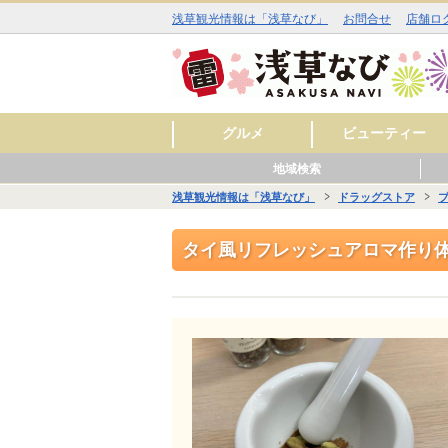
浅草観光情報は「浅草なび」
お問合せ
店舗ロ
グルメ
ビューティー
地域検索
和食
洋食
中華
アジア・エスニック
お酒
カフェ・スイーツ
ラーメン
その他
焼肉
イタリアン
ジビエ料理
ファミリーレストラ
美容室
理容室
まつ毛エクステ
ネイルサロン
エステサロン
スキンケア
料理
ン
浅草観光情報は「浅草なび」
ドラッグストア
■■ 雷門周辺 ■■
■■ 仲見世・浅草寺周辺 ■■
■■ 西浅草周辺 ■■
■■ 花川戸周辺 ■■
■■ 観音裏周辺 ■■
グル
ビュ
ヒー
グル
ショ
レジ
サー
グル
ショ
スク
サー
グル
ショ
レジ
サー
グル
ビュ
スク
サー
タイ風リフレッシュアロマ作り