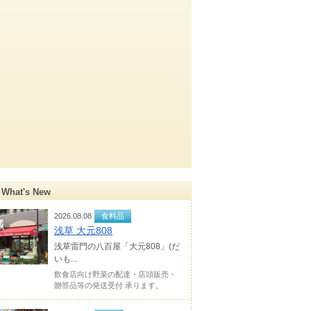
What's New
2026.08.08
食料品
浅草 大元808
浅草雷門の八百屋「大元808」(だ
いも...
飲食店向け野菜の配達・店頭販売・
贈答品等の発送受付 承ります。