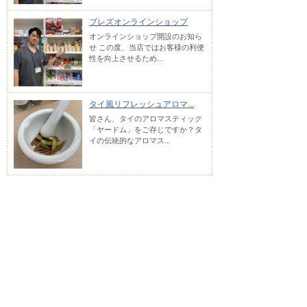
ブレズオンラインショップ
オンラインショップ開設のお知ら
せ この度、当店ではお客様の利便
性を向上させるため...
タイ風リフレッシュアロマ...
皆さん、タイのアロマスティック
「ヤードム」をご存じですか？タ
イの伝統的なアロマス...
ブレズ薬局 YouTube
浅草にある、ブレズ薬局の紹介
です。私たちは浅草国際通り沿い
に、多言...
自由研究にタイの香り体験...
夏休みの宿題「自由研究」でタイ
の香り「ヤードム」作りを体験し
ました。その前にヤー...