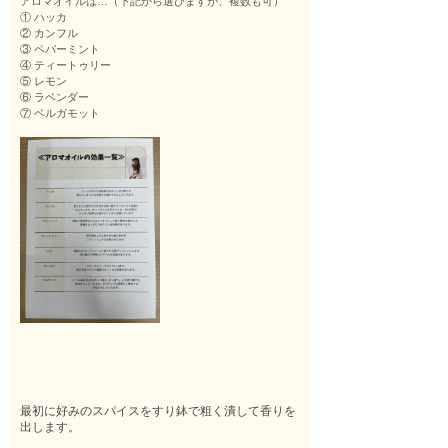
アロマオイルは…（下記から選びますが、複数も可）
① ハッカ
② カンフル
③ ペパーミント
④ ティートゥリー
⑤ レモン
⑥ ラベンダー
⑦ ベルガモット
最初に好みのスパイスを
すり鉢で粗く潰して香りを
出します。