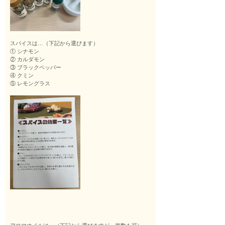
スパイスは…（下記から選びます）
① シナモン
② カルダモン
③ ブラックペッパー
④ クミン
⑤ レモングラス