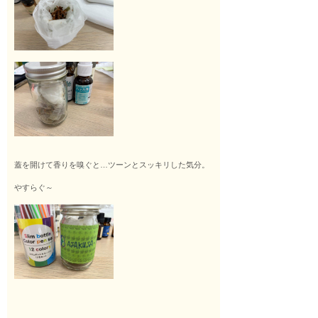
蓋を開けて香りを嗅ぐと…ツーンとスッキリした気分。
やすらぐ～