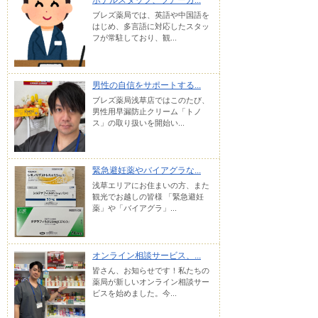
ホテルスタッフ、ツアーガ...
ブレズ薬局では、英語や中国語を
はじめ、多言語に対応したスタッ
フが常駐しており、観...
男性の自信をサポートする...
ブレズ薬局浅草店ではこのたび、
男性用早漏防止クリーム「トノ
ス」の取り扱いを開始い...
緊急避妊薬やバイアグラな...
浅草エリアにお住まいの方、また
観光でお越しの皆様 「緊急避妊
薬」や「バイアグラ」...
オンライン相談サービス、...
皆さん、お知らせです！私たちの
薬局が新しいオンライン相談サー
ビスを始めました。今...