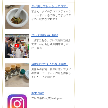
タイ風リフレッシュアロマ...
皆さん、タイのアロマスティック
「ヤードム」をご存じですか？タ
イの伝統的なアロマス...
ブレズ薬局 YouTube
浅草にある、ブレズ薬局の紹介
です。私たちは浅草国際通り沿い
に、多言...
自由研究にタイの香り体験...
夏休みの宿題「自由研究」でタイ
の香り「ヤードム」作りを体験し
ました。その前にヤー...
Instagram
ブレズ薬局 公式 Instagram