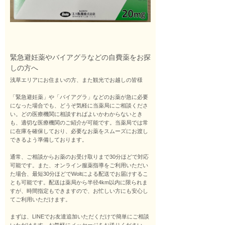
緊急避妊薬やバイアグラなどの自費薬をお探
しの方へ
浅草エリアにお住まいの方、また観光でお越しの皆様
「緊急避妊薬」や「バイアグラ」などのお薬が急に必要
になった場合でも、どうぞ気軽に当薬局にご相談くださ
い。どの医療機関に相談すればよいかわからないとき
も、適切な医療機関のご紹介が可能です。当薬局では常
に在庫を確保しており、必要なお薬をスムーズにお渡し
できるよう準備しております。
通常、ご相談からお薬のお受け取りまで30分ほどで対応
可能です。また、オンライン服薬指導をご利用いただい
た場合、最短30分ほどでWoltによる配送でお届けするこ
とも可能です。配送は薬局から半径4km以内に限られま
すが、時間指定もできますので、お忙しい方にも安心し
てご利用いただけます。
まずは、LINEでお友達追加いただくだけで簡単にご相談
いただけます。お気軽にメッセージをお送りください。