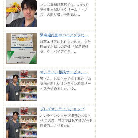
ブレズ薬局浅草店ではこのたび、
男性用早漏防止クリーム「トノ
ス」の取り扱いを開始い...
緊急避妊薬やバイアグラな...
浅草エリアにお住まいの方、また
観光でお越しの皆様 「緊急避妊
薬」や「バイアグラ」...
オンライン相談サービス、...
皆さん、お知らせです！私たちの
薬局が新しいオンライン相談サー
ビスを始めました。今...
ブレズオンラインショップ
オンラインショップ開設のお知ら
せ この度、当店ではお客様の利便
性を向上させるため...