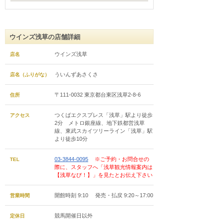
ウインズ浅草の店舗詳細
ウインズ浅草
店名
ういんずあさくさ
店名（ふりがな）
〒111-0032 東京都台東区浅草2-8-6
住所
つくばエクスプレス「浅草」駅より徒歩
アクセス
2分 メトロ銀座線、地下鉄都営浅草
線、東武スカイツリーライン「浅草」駅
より徒歩10分
03-3844-0095
※ご予約・お問合せの
TEL
際に、スタッフへ「浅草観光情報案内は
【浅草なび！】」を見たとお伝え下さい
開館時刻 9:10 発売・払戻 9:20～17:00
営業時間
競馬開催日以外
定休日