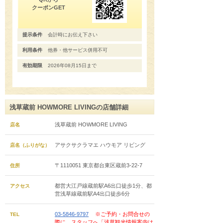
クーポンGET
提示条件
会計時にお伝え下さい
利用条件
他券・他サービス併用不可
有効期限
2026年08月15日まで
浅草蔵前 HOWMORE LIVINGの店舗詳細
浅草蔵前 HOWMORE LIVING
店名
アサクサクラマエ ハウモア リビング
店名（ふりがな）
〒1110051 東京都台東区蔵前3-22-7
住所
都営大江戸線蔵前駅A6出口徒歩1分、都
アクセス
営浅草線蔵前駅A4出口徒歩6分
03-5846-9797
※ご予約・お問合せの
TEL
際に、スタッフへ「浅草観光情報案内は