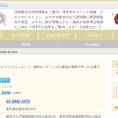
グイン
浅草観光や浅草情報をご案内！浅草寺やイベント情報、グ
ルメやレストラン、おすすめ観光やお土産情報に屋形船観
光や演芸、ホテルに旅行情報もナビ！蔵前や浅草周辺地域
もご紹介！DEEPな浅草をご案内します！【浅草なび！】
ヒーリング
ショッピング
レジャー
Twitter
Facebook
マッサージ
リラクゼーション
リンパマッサージ
タイ式マッサージ
アロママッサージ
整体
整骨
鍼灸
ヨガ
フットケア
その他
レディースファッシ
スポーツ用品
CD・音楽
雑誌・コミック
骨董・陶磁器
リサイクルショップ
スイーツ
コンタクト・メガネ
自転車
呉服・着物・履物
アクセサリー
時計・貴金属
食料品
美容･健康
AV機器・カメラ
家具・インテリア
花・ガーデニング
雑貨
ペット用品
楽器
新車・中古車販売
その他
セレクトショップ
ファッション
ドラッグストア
カラオケ
占い
バッティングセンタ
映画館・劇場
ライブハウス
観光スポット
動物園
遊園地
健康ランド・温泉
ゲームセンター
その他
体験
ョン
ー
Clair de lune
メ
ーティ
リング
メ
ッピング
ャー
ビス
メ
ッピング
ール
ビス
メ
ッピング
ャー
ビス
メ
ーティ
ール
ビス
（クレール ドゥ リュンヌ）へ。腕利きパティシエが最高の素材で作ったお菓子
イーツ
ゥ リュンヌ
e lune
（台東区）
03-3842-3470
東京都台東区寿3-8-5
都営大江戸線蔵前駅A5出口徒歩2分、都営浅草線蔵前駅A0出口徒歩