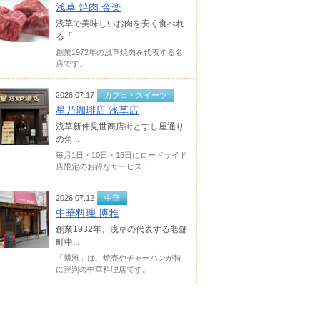
浅草 焼肉 金楽
浅草で美味しいお肉を安く食べれ
る「...
創業1972年の浅草焼肉を代表する名
店です。
2026.07.17
カフェ・スイーツ
星乃珈琲店 浅草店
浅草新仲見世商店街とすし屋通り
の角...
毎月1日・10日・15日にロードサイド
店限定のお得なサービス！
2026.07.12
中華
中華料理 博雅
創業1932年、浅草の代表する老舗
町中...
「博雅」は、焼売やチャーハンが特
に評判の中華料理店です。