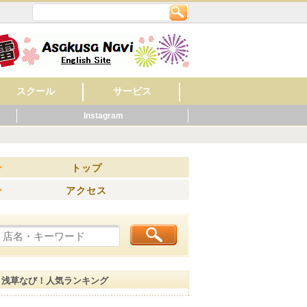
スクール
サービス
Instagram
英会話
美容・ネイル
着付け・作法
音楽
フラワー・ガーデン
料理
もの作り・絵・書
スポーツ
幼稚園・保育園
マッサージ
レンタルショップ
旅館
ビジネスホテル
ペット関連
健康・スポーツ
賃貸・不動産
ウエディング
歯科
ホテル
公共機関
その他
病院
くらし
ニング
トップ
アクセス
浅草なび！人気ランキング