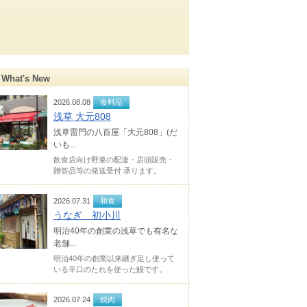
What's New
2026.08.08
食料品
浅草 大元808
浅草雷門の八百屋「大元808」(だ
いも...
飲食店向け野菜の配達・店頭販売・
贈答品等の発送受付 承ります。
2026.07.31
和食
うなぎ 初小川
明治40年の創業の浅草でも有名な
老舗...
明治40年の創業以来継ぎ足し使って
いる辛口のたれを使った鰻です。
2026.07.24
焼肉