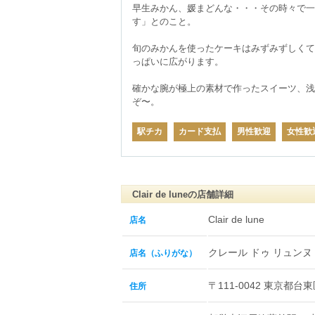
早生みかん、‎媛まどんな・・・その時々で
す」とのこと。

旬のみかんを使ったケーキはみずみずしくて
っぱいに広がります。

確かな腕が極上の素材で作ったスイーツ、浅
ぞ〜。
駅チカ
カード支払
男性歓迎
女性歓
Clair de luneの店舗詳細
Clair de lune
店名
クレール ドゥ リュンヌ
店名（ふりがな）
〒111-0042 東京都台東
住所