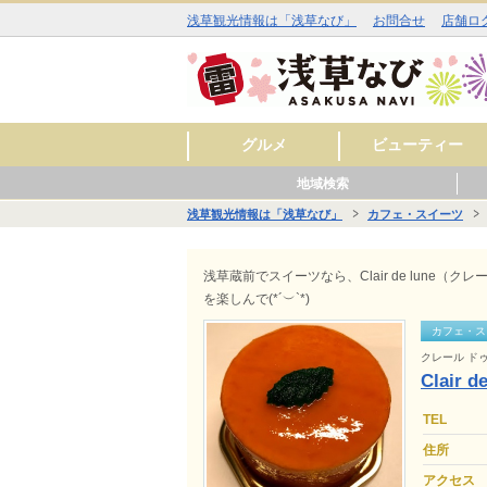
浅草観光情報は「浅草なび」
お問合せ
店舗ロ
グルメ
ビューティー
地域検索
和食
洋食
中華
アジア・エスニック
お酒
カフェ・スイーツ
ラーメン
その他
焼肉
イタリアン
ジビエ料理
ファミリーレストラ
美容室
理容室
まつ毛エクステ
ネイルサロン
エステサロン
スキンケア
料理
ン
浅草観光情報は「浅草なび」
カフェ・スイーツ
■■ 雷門周辺 ■■
■■ 仲見世・浅草寺周辺 ■■
■■ 西浅草周辺 ■■
■■ 花川戸周辺 ■■
■■ 観音裏周辺 ■■
グル
ビュ
ヒー
グル
ショ
レジ
サー
グル
ショ
スク
サー
グル
ショ
レジ
サー
グル
ビュ
スク
サー
浅草蔵前でスイーツなら、Clair de lune
を楽しんで(*´︶`*)
カフェ・ス
クレール ド
Clair d
TEL
住所
アクセス