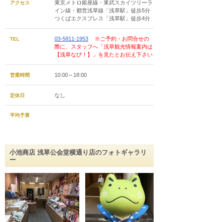
東京メトロ銀座線・東武スカイツリーラ
アクセス
イン線・都営浅草線「浅草駅」徒歩5分
つくばエクスプレス「浅草駅」徒歩4分
03-5811-1953
※ご予約・お問合せの
TEL
際に、スタッフへ「浅草観光情報案内は
【浅草なび！】」を見たとお伝え下さい
10:00～18:00
営業時間
なし
定休日
平均予算
小池商店 浅草公会堂横通り店のフォトギャラリ
ー