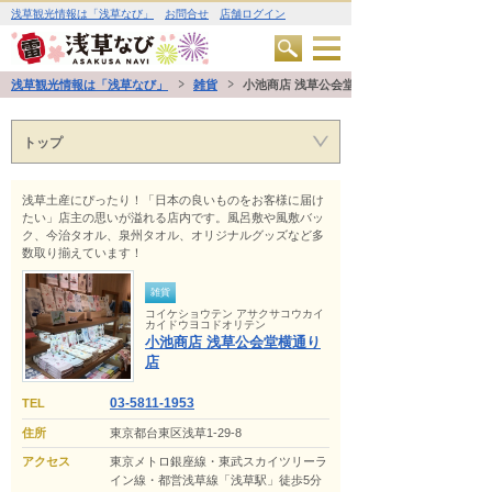
浅草観光情報は「浅草なび」
お問合せ
店舗ログイン
浅草観光情報は「浅草なび」
雑貨
小池商店 浅草公会堂横通り店
トップ
浅草土産にぴったり！「日本の良いものをお客様に届け
たい」店主の思いが溢れる店内です。風呂敷や風敷バッ
ク、今治タオル、泉州タオル、オリジナルグッズなど多
数取り揃えています！
雑貨
コイケショウテン アサクサコウカイ
カイドウヨコドオリテン
小池商店 浅草公会堂横通り
店
03-5811-1953
TEL
住所
東京都台東区浅草1-29-8
アクセス
東京メトロ銀座線・東武スカイツリーラ
イン線・都営浅草線「浅草駅」徒歩5分