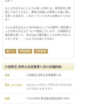
はず！

もしどのタオルにしようか迷った時には、是非店主に相
談してみてください。豊富な知識とお客様への熱い思い
を持った店主が、これだ！というタオルを教えてくれま
す！

そんな店主はなんとYouTuberとしても活躍中！風呂敷バ
ックの作り方などについて発信しています。小池商店で
風呂敷を買って、YouTubeで風呂敷バックの作り方をマ
スターする・・・なんてのも良いですね！
駅チカ
男性歓迎
女性歓迎
小池商店 浅草公会堂横通り店の店舗詳細
小池商店 浅草公会堂横通り店
店名
コイケショウテン アサクサコウカイカ
店名（ふりがな）
イドウヨコドオリテン
〒111-0032 東京都台東区浅草1-29-8
住所