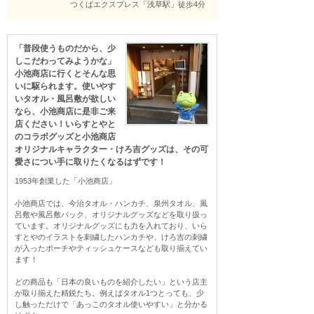
つくばエクスプレス「浅草駅」徒歩4分
「普段使うものだから、少
しこだわってみようかな」
小池商店に行くとそんな思
いに駆られます。使いやす
いタオル・風呂敷が欲しい
なら、小池商店に是非ご来
店ください！いらすとやと
のコラボグッズと小池商店
オリジナルキャラクター・けろ吉グッズは、その可
愛さについ手に取りたくなるはずです！
1953年創業した「小池商店」

小池商店では、今治タオル・ハンカチ、泉州タオル、風
呂敷や風呂敷バック、オリジナルグッズなどを取り扱っ
ています。オリジナルグッズにも力を入れており、いら
すとやのイラストを刺繍したハンカチや、けろ吉の刺繍
が入ったポーチやティッシュケースなども取り揃えてい
ます！

どの商品も「日本の良いものを紹介したい」という店主
が取り揃えた精鋭たち。例えばタオル1つとっても、少
し触っただけで「あっこのタオル使いやすい」と分かる