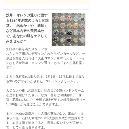
浅草・オレンジ通りに面す
る1924年創業のよろし化粧
堂。「米ぬか」や「酒粕」
など日本古来の美容成分
で、あなたの肌をケアして
みませんか？
矢絣柄の袴を着たスタッフや
スキンケア用品にデザインされたモダンガールなど、一
歩足を踏み入れれば「大正ロマン」を味わえる・・・そ
んなお店が浅草・オレンジ通りにある「よろし化粧堂」
です。

よろし化粧堂の1番人気は、1月1日～12月31日まで異な
る366のデザインがされた「365ハンドクリーム」。

大切な人や推しの誕生日、記念日の365ハンドクリーム
を是非お選びください。なお、香りは3種類(柚子・抹
茶・花籠)あるので、全部で366デザイン×3種類の香り＝
1,098通りから選ぶことができますよ。

また「米ぬか洗顔粉」も人気の商品の1つ。米ぬか・ミ
ネラル塩・石けん素地の100%天然由来成分の洗顔粉で
す。ぬるま湯で泡立てると、温泉の良い匂いが広がっ
て、とても落ち着きますよ。
