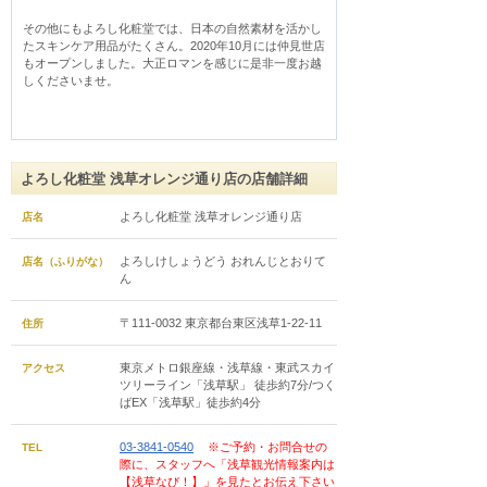
その他にもよろし化粧堂では、日本の自然素材を活かし
たスキンケア用品がたくさん。2020年10月には仲見世店
もオープンしました。大正ロマンを感じに是非一度お越
しくださいませ。
よろし化粧堂 浅草オレンジ通り店の店舗詳細
よろし化粧堂 浅草オレンジ通り店
店名
よろしけしょうどう おれんじとおりて
店名（ふりがな）
ん
〒111-0032 東京都台東区浅草1-22-11
住所
東京メトロ銀座線・浅草線・東武スカイ
アクセス
ツリーライン「浅草駅」 徒歩約7分/つく
ばEX「浅草駅」徒歩約4分
03-3841-0540
※ご予約・お問合せの
TEL
際に、スタッフへ「浅草観光情報案内は
【浅草なび！】」を見たとお伝え下さい