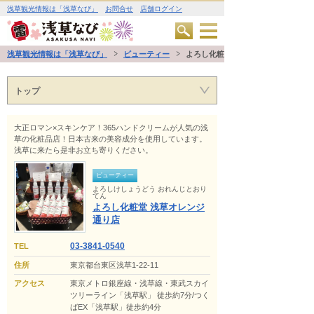
浅草観光情報は「浅草なび」
お問合せ
店舗ログイン
浅草観光情報は「浅草なび」
ビューティー
よろし化粧堂 浅草オレンジ通り店
トップ
大正ロマン×スキンケア！365ハンドクリームが人気の浅
草の化粧品店！日本古来の美容成分を使用しています。
浅草に来たら是非お立ち寄りください。
ビューティー
よろしけしょうどう おれんじとおり
てん
よろし化粧堂 浅草オレンジ
通り店
03-3841-0540
TEL
住所
東京都台東区浅草1-22-11
アクセス
東京メトロ銀座線・浅草線・東武スカイ
ツリーライン「浅草駅」 徒歩約7分/つく
ばEX「浅草駅」徒歩約4分