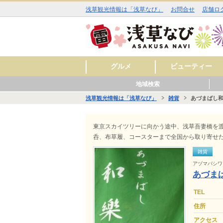
浅草観光情報は「浅草なび」
お問合せ
店舗ロ
グルメ
ビューティー
地域検索
和食
洋食
中華
アジア・エスニック
お酒
カフェ・スイーツ
ラーメン
その他
焼肉
イタリアン
ジビエ料理
ファミリーレストラ
美容室
理容室
まつ毛エクステ
ネイルサロン
エステサロン
スキンケア
料理
ン
浅草観光情報は「浅草なび」
雑貨
あづまばし
■■ 雷門周辺 ■■
■■ 仲見世・浅草寺周辺 ■■
■■ 西浅草周辺 ■■
■■ 花川戸周辺 ■■
■■ 観音裏周辺 ■■
グル
ビュ
ヒー
グル
ショ
レジ
サー
グル
ショ
スク
サー
グル
ショ
レジ
サー
グル
ビュ
スク
サー
東京スカイツリーに向かう途中、浅草吾妻橋を
呑、布草履、コースターまで全国から取り寄せ
雑貨
アヅマバシワ
あづま
TEL
住所
アクセス