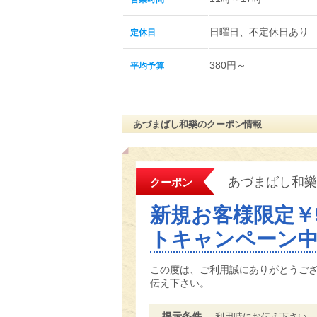
日曜日、不定休日あり
定休日
380円～
平均予算
あづまばし和樂のクーポン情報
あづまばし和樂
クーポン
新規お客様限定￥5
トキャンペーン
この度は、ご利用誠にありがとうご
伝え下さい。
提示条件
利用時にお伝え下さい