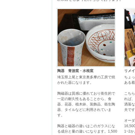
陶器 青游窯・水根窯
リメイ
埼玉県上尾と東京奥多摩の工房で焼
ちょっ
かれた器になります。

ある着
陶磁器は質感に優れており衛生的で
こちら
一定の耐久性もあることから、食
れば、
器、花器、植木鉢、装飾品、衛生陶
洒落な
器、タイルなどに利用されていま
夫です
す。

オーダ
陶器と磁器の違いはこのガラスにな
16,
る成分と量の違いになります。1,500
1~2