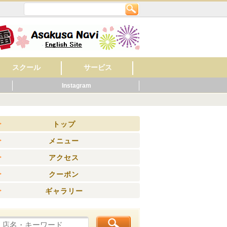
スクール
サービス
Instagram
英会話
美容・ネイル
着付け・作法
音楽
フラワー・ガーデン
料理
もの作り・絵・書
スポーツ
幼稚園・保育園
マッサージ
レンタルショップ
旅館
ビジネスホテル
ペット関連
健康・スポーツ
賃貸・不動産
ウエディング
歯科
ホテル
公共機関
その他
病院
くらし
ニング
トップ
メニュー
アクセス
クーポン
ギャラリー