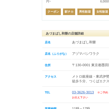
円~
6,00
クーポン
駅チカ
男性歓迎
女性歓迎
あづまばし和樂の店舗詳細
あづまばし和樂
店名
アヅマバシワラク
店名（ふりがな）
〒130-0001 東京都墨田
住所
メトロ銀座線・東武伊
アクセス
徒歩５分、つくばエクス
03-3626-3013
TEL
※ご予約
お伝え下さい
11時～17時
営業時間