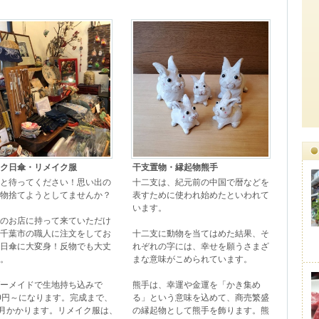
ク日傘・リメイク服
干支置物・縁起物熊手
と待ってください！思い出の
十二支は、紀元前の中国で暦などを
物捨てようとしてませんか？

表すために使われ始めたといわれて
います。

のお店に持って来ていただけ
千葉市の職人に注文をしてお
十二支に動物を当てはめた結果、そ
日傘に大変身！反物でも大丈
れぞれの字には、幸せを願うさまざ
。

まな意味がこめられています。

ーメイドで生地持ち込みで
熊手は、幸運や金運を「かき集め
500円～になります。完成まで、
る」という意味を込めて、商売繁盛
か月かかります。リメイク服は、
の縁起物として熊手を飾ります。熊