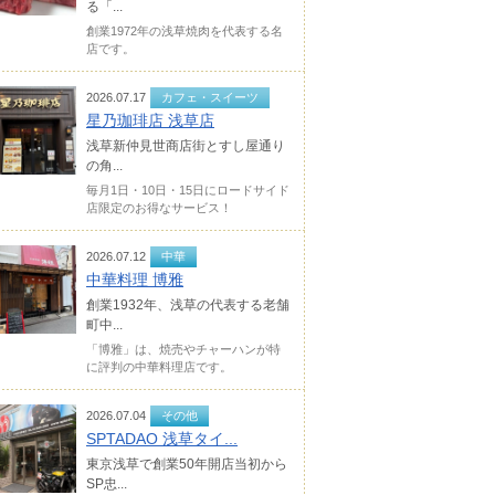
る「...
創業1972年の浅草焼肉を代表する名
店です。
2026.07.17
カフェ・スイーツ
星乃珈琲店 浅草店
浅草新仲見世商店街とすし屋通り
の角...
毎月1日・10日・15日にロードサイド
店限定のお得なサービス！
2026.07.12
中華
中華料理 博雅
創業1932年、浅草の代表する老舗
町中...
「博雅」は、焼売やチャーハンが特
に評判の中華料理店です。
2026.07.04
その他
SPTADAO 浅草タイ...
東京浅草で創業50年開店当初から
SP忠...