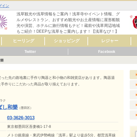
グイン
浅草観光や浅草情報をご案内！浅草寺やイベント情報、グ
ルメやレストラン、おすすめ観光やお土産情報に屋形船観
光や演芸、ホテルに旅行情報もナビ！蔵前や浅草周辺地域
もご紹介！DEEPな浅草をご案内します！【浅草なび！】
ヒーリング
ショッピング
レジャー
Twitter
Facebook
マッサージ
リラクゼーション
リンパマッサージ
タイ式マッサージ
アロママッサージ
整体
整骨
鍼灸
ヨガ
フットケア
その他
レディースファッシ
スポーツ用品
CD・音楽
雑誌・コミック
骨董・陶磁器
リサイクルショップ
スイーツ
コンタクト・メガネ
自転車
呉服・着物・履物
アクセサリー
時計・貴金属
食料品
美容･健康
AV機器・カメラ
家具・インテリア
花・ガーデニング
雑貨
ペット用品
楽器
新車・中古車販売
その他
セレクトショップ
ファッション
ドラッグストア
カラオケ
占い
バッティングセンタ
映画館・劇場
ライブハウス
観光スポット
動物園
遊園地
健康ランド・温泉
ゲームセンター
その他
体験
ョン
ー
和樂
メ
ーティ
リング
メ
ッピング
ャー
ビス
メ
ッピング
ール
ビス
メ
ッピング
ャー
ビス
メ
ーティ
ール
ビス
渡った先の路地裏に手作り陶器と和小物の和雑貨店があります。陶器湯
た手作りにこだわった商品が取り揃えております。
ラク
ばし和樂
（墨田区）
03-3626-3013
東京都墨田区吾妻橋1-17-8
メトロ銀座線・東武伊勢崎線「浅草」駅より徒歩5分、都営浅草線