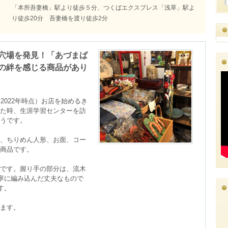
「本所吾妻橋」駅より徒歩５分、つくばエクスプレス「浅草」駅よ
り徒歩20分 吾妻橋を渡り徒歩2分
穴場を発見！「あづまば
の絆を感じる商品があり
2022年時点）お店を始めるき
た時、生涯学習センターを訪
うです。

、ちりめん人形、お面、コー
商品です。

です。握り手の部分は、流木
丁寧に編み込んだ丈夫なもので
。

ます。
