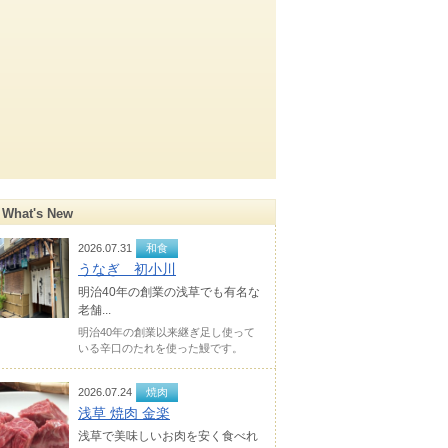
What's New
2026.07.31
和食
うなぎ 初小川
明治40年の創業の浅草でも有名な
老舗...
明治40年の創業以来継ぎ足し使って
いる辛口のたれを使った鰻です。
2026.07.24
焼肉
浅草 焼肉 金楽
浅草で美味しいお肉を安く食べれ