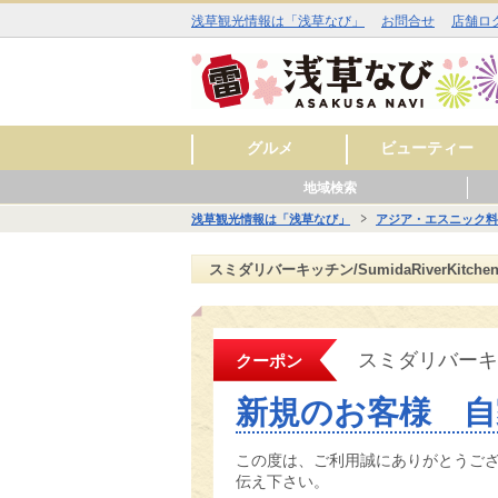
浅草観光情報は「浅草なび」
お問合せ
店舗ロ
グルメ
ビューティー
地域検索
和食
洋食
中華
アジア・エスニック
お酒
カフェ・スイーツ
ラーメン
その他
焼肉
イタリアン
ジビエ料理
ファミリーレストラ
美容室
理容室
まつ毛エクステ
ネイルサロン
エステサロン
スキンケア
料理
ン
浅草観光情報は「浅草なび」
アジア・エスニック料
■■ 雷門周辺 ■■
■■ 仲見世・浅草寺周辺 ■■
■■ 西浅草周辺 ■■
■■ 花川戸周辺 ■■
■■ 観音裏周辺 ■■
グル
ビュ
ヒー
グル
ショ
レジ
サー
グル
ショ
スク
サー
グル
ショ
レジ
サー
グル
ビュ
スク
サー
スミダリバーキッチン/SumidaRiverKitc
スミダリバーキッチン
クーポン
新規のお客様 自
この度は、ご利用誠にありがとうご
伝え下さい。