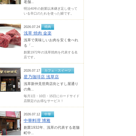
老舗...
明治40年の創業以来継ぎ足し使って
いる辛口のたれを使った鰻です。
2026.07.24
焼肉
浅草 焼肉 金楽
浅草で美味しいお肉を安く食べれ
る「...
創業1972年の浅草焼肉を代表する名
店です。
2026.07.17
カフェ・スイーツ
星乃珈琲店 浅草店
浅草新仲見世商店街とすし屋通り
の角...
毎月1日・10日・15日にロードサイド
店限定のお得なサービス！
2026.07.12
中華
中華料理 博雅
創業1932年、浅草の代表する老舗
町中...