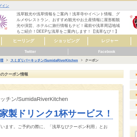
グイン
浅草観光や浅草情報をご案内！浅草寺やイベント情報、グ
ルメやレストラン、おすすめ観光やお土産情報に屋形船観
光や演芸、ホテルに旅行情報もナビ！蔵前や浅草周辺地域
もご紹介！DEEPな浅草をご案内します！【浅草なび！】
ヒーリング
ショッピング
レジャー
Twitter
Facebook
マッサージ
リラクゼーション
リンパマッサージ
タイ式マッサージ
アロママッサージ
整体
整骨
鍼灸
ヨガ
フットケア
その他
レディースファッシ
スポーツ用品
CD・音楽
雑誌・コミック
骨董・陶磁器
リサイクルショップ
スイーツ
コンタクト・メガネ
自転車
呉服・着物・履物
アクセサリー
時計・貴金属
食料品
美容･健康
AV機器・カメラ
家具・インテリア
花・ガーデニング
雑貨
ペット用品
楽器
新車・中古車販売
その他
セレクトショップ
ファッション
ドラッグストア
カラオケ
占い
バッティングセンタ
映画館・劇場
ライブハウス
観光スポット
動物園
遊園地
健康ランド・温泉
ゲームセンター
その他
体験
ョン
ー
理
スミダリバーキッチン/SumidaRiverKitchen
クーポン
メ
ーティ
リング
メ
ッピング
ャー
ビス
メ
ッピング
ール
ビス
メ
ッピング
ャー
ビス
メ
ーティ
ール
ビス
henのクーポン情報
/SumidaRiverKitchen
家製ドリンク1杯サービス！
ざいます。ご予約の際に、「浅草なびクーポン利用」とお