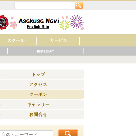
スクール
サービス
Instagram
英会話
美容・ネイル
着付け・作法
音楽
フラワー・ガーデン
料理
もの作り・絵・書
スポーツ
幼稚園・保育園
マッサージ
レンタルショップ
旅館
ビジネスホテル
ペット関連
健康・スポーツ
賃貸・不動産
ウエディング
歯科
ホテル
公共機関
その他
病院
くらし
ニング
トップ
アクセス
クーポン
ギャラリー
お問合せ