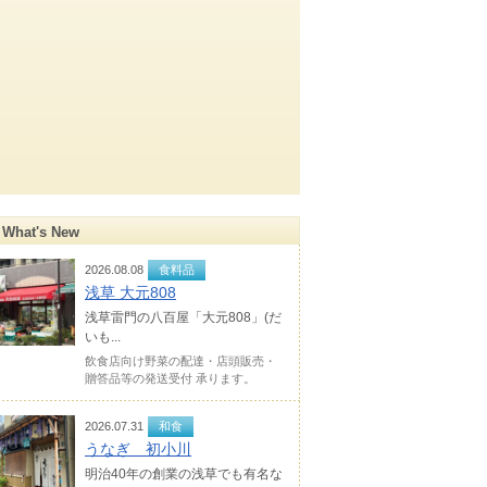
What's New
2026.08.08
食料品
浅草 大元808
浅草雷門の八百屋「大元808」(だ
いも...
飲食店向け野菜の配達・店頭販売・
贈答品等の発送受付 承ります。
2026.07.31
和食
うなぎ 初小川
明治40年の創業の浅草でも有名な