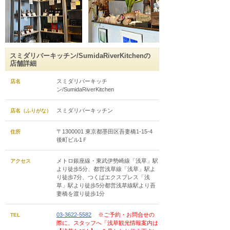
スミダリバーキッチン/SumidaRiverKitchenの
店舗詳細
スミダリバーキッチ
店名
ン/SumidaRiverKitchen
スミダリバーキッチン
店名（ふりがな）
〒1300001 東京都墨田区吾妻橋1-15-4
住所
後町ビル1Ｆ
メトロ銀座線・東武伊勢崎線「浅草」駅
アクセス
より徒歩5分、都営浅草線「浅草」駅よ
り徒歩7分、つくばエクスプレス「浅
草」駅より徒歩5分都営浅草線駅より吾
妻橋を渡り徒歩1分
03-3622-5582
※ご予約・お問合せの
TEL
際に、スタッフへ「浅草観光情報案内は