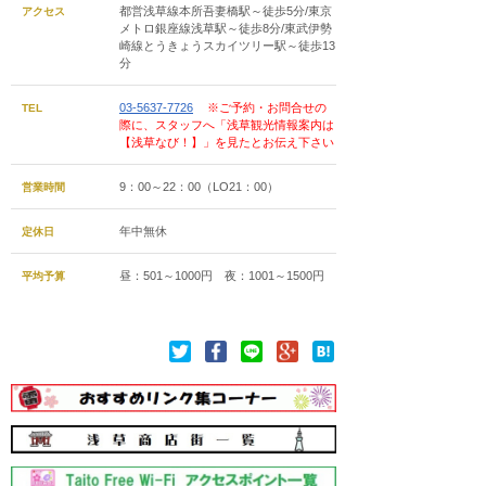
都営浅草線本所吾妻橋駅～徒歩5分/東京
アクセス
メトロ銀座線浅草駅～徒歩8分/東武伊勢
崎線とうきょうスカイツリー駅～徒歩13
分
03-5637-7726
※ご予約・お問合せの
TEL
際に、スタッフへ「浅草観光情報案内は
【浅草なび！】」を見たとお伝え下さい
9：00～22：00（LO21：00）
営業時間
年中無休
定休日
昼：501～1000円 夜：1001～1500円
平均予算