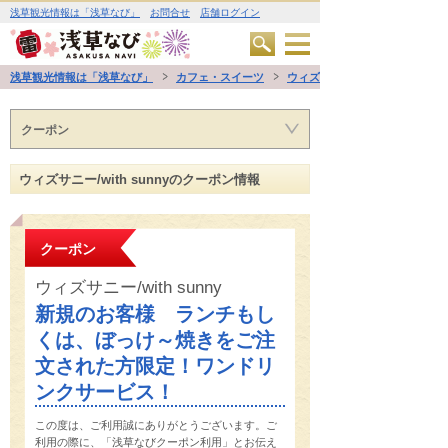
浅草観光情報は「浅草なび」
お問合せ
店舗ログイン
浅草観光情報は「浅草なび」
カフェ・スイーツ
ウィズサニー/with sunny
クーポン
ウィズサニー/with sunnyのクーポン情報
クーポン
ウィズサニー/with sunny
新規のお客様 ランチもし
くは、ぼっけ～焼きをご注
文された方限定！ワンドリ
ンクサービス！
この度は、ご利用誠にありがとうございます。ご
利用の際に、「浅草なびクーポン利用」とお伝え