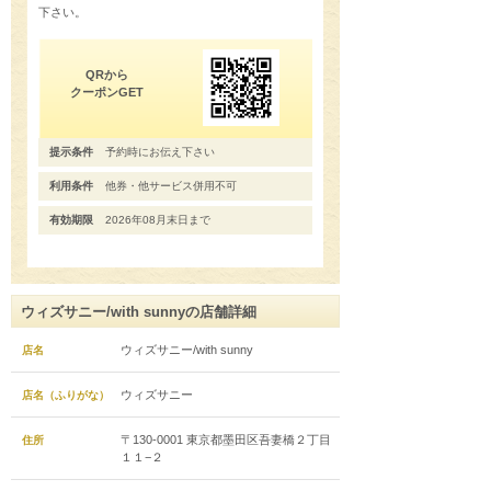
下さい。
QRから
クーポンGET
提示条件
予約時にお伝え下さい
利用条件
他券・他サービス併用不可
有効期限
2026年08月末日まで
ウィズサニー/with sunnyの店舗詳細
ウィズサニー/with sunny
店名
ウィズサニー
店名（ふりがな）
〒130-0001 東京都墨田区吾妻橋２丁目
住所
１１−２