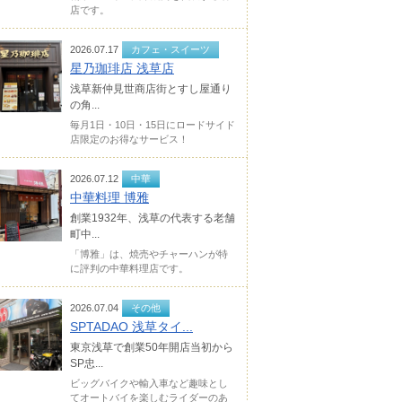
店です。
2026.07.17
カフェ・スイーツ
星乃珈琲店 浅草店
浅草新仲見世商店街とすし屋通り
の角...
毎月1日・10日・15日にロードサイド
店限定のお得なサービス！
2026.07.12
中華
中華料理 博雅
創業1932年、浅草の代表する老舗
町中...
「博雅」は、焼売やチャーハンが特
に評判の中華料理店です。
2026.07.04
その他
SPTADAO 浅草タイ...
東京浅草で創業50年開店当初から
SP忠...
ビッグバイクや輸入車など趣味とし
てオートバイを楽しむライダーのあ