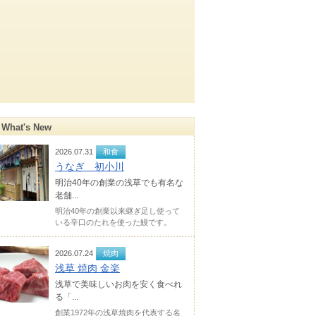
What's New
2026.07.31
和食
うなぎ 初小川
明治40年の創業の浅草でも有名な
老舗...
明治40年の創業以来継ぎ足し使って
いる辛口のたれを使った鰻です。
2026.07.24
焼肉
浅草 焼肉 金楽
浅草で美味しいお肉を安く食べれ
る「...
創業1972年の浅草焼肉を代表する名