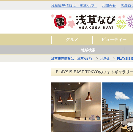
浅草観光情報は「浅草なび」
お問合せ
店舗ロ
グルメ
ビューティー
地域検索
和食
洋食
中華
アジア・エスニック
お酒
カフェ・スイーツ
ラーメン
その他
焼肉
イタリアン
ジビエ料理
ファミリーレストラ
美容室
理容室
まつ毛エクステ
ネイルサロン
エステサロン
スキンケア
料理
ン
浅草観光情報は「浅草なび」
ホテル
PLAYSIS 
■■ 雷門周辺 ■■
■■ 仲見世・浅草寺周辺 ■■
■■ 西浅草周辺 ■■
■■ 花川戸周辺 ■■
■■ 観音裏周辺 ■■
グル
ビュ
ヒー
グル
ショ
レジ
サー
グル
ショ
スク
サー
グル
ショ
レジ
サー
グル
ビュ
スク
サー
PLAYSIS EAST TOKYOのフォトギャラリ