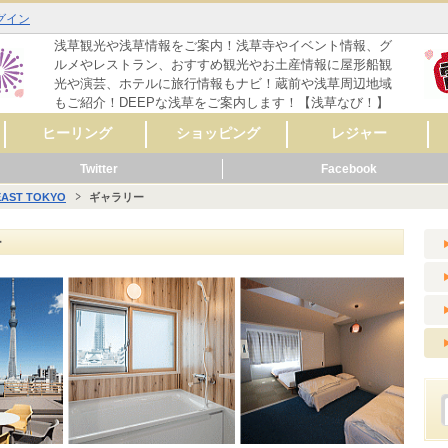
グイン
浅草観光や浅草情報をご案内！浅草寺やイベント情報、グ
ルメやレストラン、おすすめ観光やお土産情報に屋形船観
光や演芸、ホテルに旅行情報もナビ！蔵前や浅草周辺地域
もご紹介！DEEPな浅草をご案内します！【浅草なび！】
ヒーリング
ショッピング
レジャー
Twitter
Facebook
マッサージ
リラクゼーション
リンパマッサージ
タイ式マッサージ
アロママッサージ
整体
整骨
鍼灸
ヨガ
フットケア
その他
レディースファッシ
スポーツ用品
CD・音楽
雑誌・コミック
骨董・陶磁器
リサイクルショップ
スイーツ
コンタクト・メガネ
自転車
呉服・着物・履物
アクセサリー
時計・貴金属
食料品
美容･健康
AV機器・カメラ
家具・インテリア
花・ガーデニング
雑貨
ペット用品
楽器
新車・中古車販売
その他
セレクトショップ
ファッション
ドラッグストア
カラオケ
占い
バッティングセンタ
映画館・劇場
ライブハウス
観光スポット
動物園
遊園地
健康ランド・温泉
ゲームセンター
その他
体験
ョン
ー
EAST TOKYO
ギャラリー
メ
ーティ
リング
メ
ッピング
ャー
ビス
メ
ッピング
ール
ビス
メ
ッピング
ャー
ビス
メ
ーティ
ール
ビス
ー