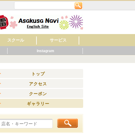
スクール
サービス
Instagram
英会話
美容・ネイル
着付け・作法
音楽
フラワー・ガーデン
料理
もの作り・絵・書
スポーツ
幼稚園・保育園
マッサージ
レンタルショップ
旅館
ビジネスホテル
ペット関連
健康・スポーツ
賃貸・不動産
ウエディング
歯科
ホテル
公共機関
その他
病院
くらし
ニング
トップ
アクセス
クーポン
ギャラリー