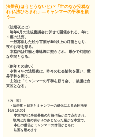
法燈夜(ほうとうないと) ×「世のなか安穏な
れ 仏法ひろまれ」—ミャンマーの平和を願
う—
〈法燈夜とは〉
毎年
6
月の法統慶讃会に併せて開催される、年に
１度の法要。
一般募集した絵や言葉が
400
以上の灯籠となり、
夜のお寺を彩る。
本堂内は灯籠と朱蝋燭に照らされ、厳かで幻想的
な空間となる。
〈例年との違い〉
令和４年の法燈夜は、昨今の社会情勢を憂い、世
界平和を願う。
主催は「ミャンマーの平和を願う会」、後援は台
東区となる。
〈内 容〉
・法燈夜 + 日本とミャンマーの僧侶による合同法要
【6/5 18:30】
本堂内外に事前募集の灯籠作品が全て点灯され、
蝋燭と灯籠の明かりのみとなった厳かな本堂で、
本山の僧侶とミャンマーの僧侶がともに
法要を勤めます