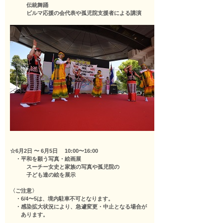
伝統舞踊
ビルマ応援の会代表や孤児院支援者による講演
☆6月2日 〜 6月5日 10:00〜16:00
・平和を願う写真・絵画展
スーチー女史と家族の写真や孤児院の
子ども達の絵を展示
〈ご注意〉
・6/4〜5は、境内駐車不可となります。
・感染拡大状況により、急遽変更・中止となる場合が
あります。