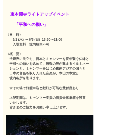
東本願寺ライトアップイベント
「平和への願い」
〈日 時〉
6/1 (水) 〜 6/5 (日) 18:30〜21:00
入場無料 境内駐車不可
〈概 要〉
法燈夜に先立ち、日本とミャンマーを長年繋ぐ仏縁と
平和への願いを込めて、
無数の光が集まるイルミネー
ションと、ミャンマーをはじめ東南アジアの
国々と
日本の音色を取り入れた音楽が、本山の本堂と
境内各所を彩ります。
☆
その場で灯籠申込と献灯が可能な受付所あり
上記期間は、ミャンマー支援の義援金募集箱を設置
いたします。
皆さまのご協力をお願い申し上げます。