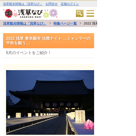
浅草観光情報は「浅草なび」
お問合せ
店舗ログイン
浅草観光情報は「浅草なび」
特集ページ一覧
2022 浅草 東本願寺 法燈ナイト
2022 浅草 東本願寺 法燈ナイト …ミャンマーの
平和を願う…
6月のイベントをご紹介！