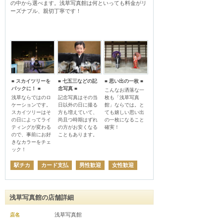
の中から選べます。浅草写真館は何といっても料金がリ
ーズナブル、親切丁寧です！

■ スカイツリーを
■ 七五三などの記
■ 思い出の一枚 ■
バックに！ ■
念写真 ■
こんなお洒落な一
浅草ならではのロ
記念写真はその当
枚も「浅草写真
ケーションです。
日以外の日に撮る
館」ならでは。と
スカイツリーはそ
方も増えていて、
ても嬉しい思い出
の日によってライ
尚且つ時期はずれ
の一枚になること
ティングが変わる
の方がお安くなる
確実！
ので、事前にお好
こともあります。
きなカラーをチェ
ック！
駅チカ
カード支払
男性歓迎
女性歓迎
浅草写真館の店舗詳細
浅草写真館
店名