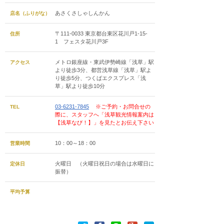
あさくさしゃしんかん
店名（ふりがな）
〒111-0033 東京都台東区花川戸1-15-
住所
1 フェスタ花川戸3F
メトロ銀座線・東武伊勢崎線「浅草」駅
アクセス
より徒歩3分、都営浅草線「浅草」駅よ
り徒歩5分、つくばエクスプレス「浅
草」駅より徒歩10分
03-6231-7845
※ご予約・お問合せの
TEL
際に、スタッフへ「浅草観光情報案内は
【浅草なび！】」を見たとお伝え下さい
10：00～18：00
営業時間
火曜日 （火曜日祝日の場合は水曜日に
定休日
振替）
平均予算