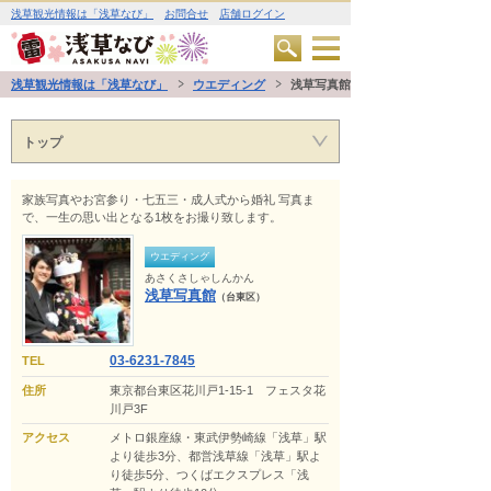
浅草観光情報は「浅草なび」
お問合せ
店舗ログイン
浅草観光情報は「浅草なび」
ウエディング
浅草写真館
トップ
家族写真やお宮参り・七五三・成人式から婚礼 写真ま
で、一生の思い出となる1枚をお撮り致します。
ウエディング
あさくさしゃしんかん
浅草写真館
（台東区）
03-6231-7845
TEL
住所
東京都台東区花川戸1-15-1 フェスタ花
川戸3F
アクセス
メトロ銀座線・東武伊勢崎線「浅草」駅
より徒歩3分、都営浅草線「浅草」駅よ
り徒歩5分、つくばエクスプレス「浅