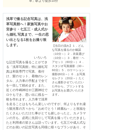
草」駅より徒歩10分
浅草で撮る記念写真は、浅
草写真館へ！家族写真やお
宮参り・七五三・成人式か
ら婚礼 写真まで、一生の思
い出となる1枚をお撮り致
します。
【当日の流れ】１．どん
な写真を撮るのか確認
（10分～）２．衣装選び
                                いろいろ
（10分～）３．着付・ヘ
な記念写真を撮ることができ
アセット（60分～）４．
スタジオ写真撮影（30～
る「浅草写真館」特に婚礼写
60分）５．ロケーション
真は和装専門で写真、着付
撮影(60分～）６．お写真
け、髪のセット、着物のレン
セレクト（20分～）たく
タル、人力車の手配まで全て
さん撮影させていただい
を一括して頼めます。また、
た中から、プリントする
近くの牛嶋神社や三囲神社で
お写真をお選びいただき
ロケもでき、思い出に残る一
ます。
枚を作れます。人力車で浅草
を走ることはもちろん楽しいのですが、何よりもすれ違
う観光客の方々から「おめでとう！綺麗ね～」と祝福を
たくさんいただけた事がとても嬉しかったと。カメラマ
ンの方も、必死に先回りして写真を撮っていただきまし
たと利用者の皆さんは語っています。七五三や成人式な
どのお祝いの記念写真も同様に様々なプランがあり、そ