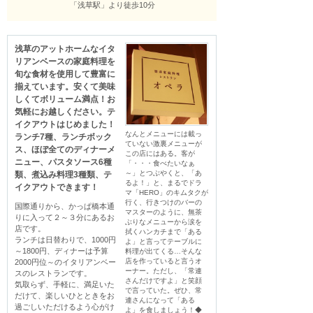
「浅草駅」より徒歩10分
浅草のアットホームなイタ
リアンベースの家庭料理を
旬な食材を使用して豊富に
揃えています。安くて美味
しくてボリューム満点！お
気軽にお越しください。テ
イクアウトはじめました！
なんとメニューには載っ
ランチ7種、ランチボック
ていない激裏メニューが
ス、ほぼ全てのディナーメ
この店にはある。客が
ニュー、パスタソース6種
「・・・食べたいなぁ
～」とつぶやくと、「あ
類、煮込み料理3種類、テ
るよ！」と、まるでドラ
イクアウトできます！
マ「HERO」のキムタクが
行く、行きつけのバーの
国際通りから、かっぱ橋本通
マスターのように、無茶
りに入って２～３分にあるお
ぶりなメニューから涙を
店です。

拭くハンカチまで「ある
ランチは日替わりで、1000円
よ」と言ってテーブルに
～1800円、ディナーは予算
料理が出てくる…そんな
店を作っていると言うオ
2000円位～のイタリアンベー
ーナー。ただし、「常連
スのレストランです。

さんだけですよ」と笑顔
気取らず、手軽に、満足いた
で言っていた。ぜひ、常
だけて、楽しいひとときをお
連さんになって「ある
過ごしいただけるよう心がけ
よ」を食しましょう！◆