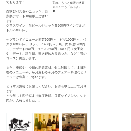
ております！

実は、もっと秘密の激裏
メニューも「あるよ」！
◆
自家製パスタやニョッキ、自
家製デザート10種以上ござい
ます。

グラスワイン、生ビールジョッキ各500円ワインフルボ
トル2500円～。

≪グランドメニュー≫前菜600円～、ピザ1000円～、パ
スタ1000円～、リゾット1400円～、魚、肉料理1700円
～、デザート500円、コース2500円～5000円（女子会
や、デート、誕生日、歓送迎飲み放題つき、など４種の
コース）御座います。

また、季節や、今日の新鮮素材、旬に対応して、本日料
理のメニューや、毎月変わる今月のフェアー料理などメ
ニューは豊富にございます。

どうぞお気軽にお越しください。お待ち申し上げており
ます！

＊今年も！西伊豆より鮮度抜群、良質なイノシシ、シカ
肉が、入荷しました。。