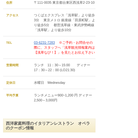
〒111-0035 東京都台東区西浅草2-23-10
住所
つくばエクスプレス「浅草駅」より徒歩
アクセス
3分 東京メトロ 銀座線「田原町駅」よ
り徒歩5分 都営浅草線・東武伊勢崎線
「浅草駅」より徒歩10分
03-6231-7283
※ご予約・お問合せの
TEL
際に、スタッフへ「浅草観光情報案内は
【浅草なび！】」を見たとお伝え下さい
ランチ 11：30～15:00 ディナー
営業時間
17：30～22：00 (LO21:30)
水曜日 Wednesday
定休日
ランチメニュー900~1,200 円 ディナー
平均予算
2,500～3,000円
西洋家庭料理のイタリアンレストラン オペラ
のクーポン情報