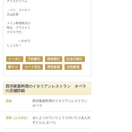
アイスクリーム

・パン、コーヒー
又は紅茶

メイン料理両方の
時は、プラス￥１
０００です。

　　　　いかがで
しょうか！

クーポン
予約割引
団体割引
記念日割引
駅チカ
カード支払
男性歓迎
女性歓迎
西洋家庭料理のイタリアンレストラン オペラ
の店舗詳細
西洋家庭料理のイタリアンレストラン
店名
オペラ
せいようかていりょうりのいたりあんれ
店名（ふりがな）
すとらん おぺら