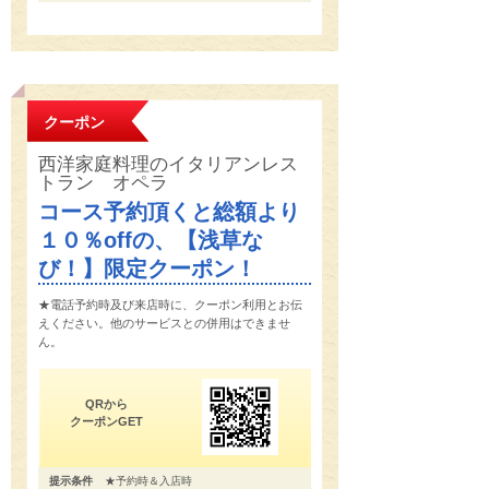
クーポン
西洋家庭料理のイタリアンレス
トラン オペラ
コース予約頂くと総額より
１０％offの、【浅草な
び！】限定クーポン！
★電話予約時及び来店時に、クーポン利用とお伝
えください。他のサービスとの併用はできませ
ん。
QRから
クーポンGET
提示条件
★予約時＆入店時