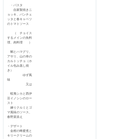
　・パスタ

　　自家製焼きニ
ョッキ、パンチェ
ッタと春キャベツ
のトマトソース

　　（　チョイス
するメインの魚料
理、肉料理　　）

　鯛とハマグリ、
アサリ、山の幸の
カルトッチョ（ホ
イル包み蒸し焼
き）

　　　　　ゆず風
味

　　　　　　又は

　蝦夷シカと西伊
豆イノシシのロー
スト

　練りクルミとゴ
マ風味のソース、
春野菜添え

・デザート

　金柑の蜂蜜煮と
キリークリームの