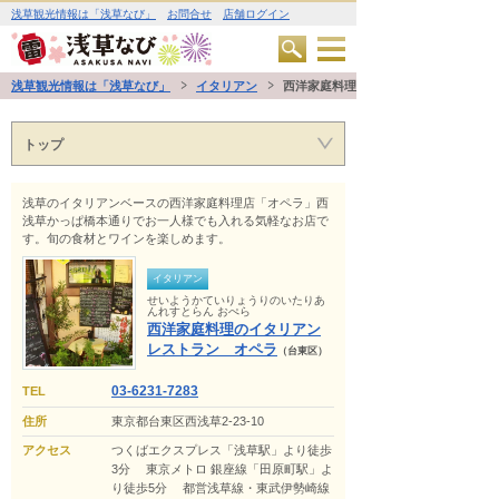
浅草観光情報は「浅草なび」
お問合せ
店舗ログイン
浅草観光情報は「浅草なび」
イタリアン
西洋家庭料理のイタリアンレストラン
トップ
浅草のイタリアンベースの西洋家庭料理店「オペラ」西
浅草かっぱ橋本通りでお一人様でも入れる気軽なお店で
す。旬の食材とワインを楽しめます。
イタリアン
せいようかていりょうりのいたりあ
んれすとらん おぺら
西洋家庭料理のイタリアン
レストラン オペラ
（台東区）
03-6231-7283
TEL
住所
東京都台東区西浅草2-23-10
アクセス
つくばエクスプレス「浅草駅」より徒歩
3分 東京メトロ 銀座線「田原町駅」よ
り徒歩5分 都営浅草線・東武伊勢崎線