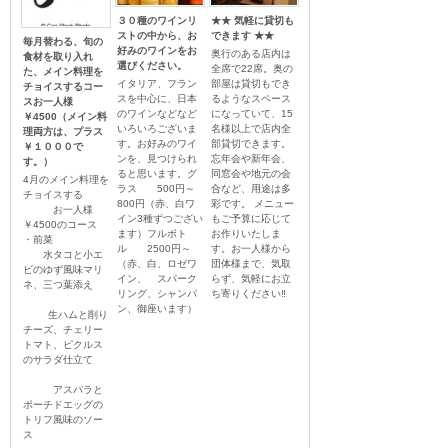
３０種のワインリ
★★ 気軽に貸切も
ストの中から、お
できます ★★
毎月替わる、旬の
好みのワインをお
奥行のある店内は
食材を取り入れ
選びください。
全席で22席。奥の
た、メイン料理を
イタリア、フラン
部屋は貸切もでき
チョイスするコー
スを中心に、日本
るようなスペース
スお一人様
のワインなどなど
になっていて、15
￥4500（メイン料
いろいろございま
名様以上で店内全
理両方は、プラス
す。お好みのワイ
部貸切できます。
￥１０００で
ンを、見つけられ
忘年会や新年会、
す。）
ると思います。グ
同窓会や地元の会
4月のメイン料理を
ラス　　500円～
合など、用途は多
チョイスする

800円（赤、白ワ
彩です。 メニュー
　　　お一人様
イン3種ずつござい
もご予算に応じて
￥4500のコース

ます）フルボト
お作りいたしま
・前菜

ル　　2500円～
す。お一人様から
　　水タコと小エ
（赤、白、ロゼワ
団体様まで、気取
ビのゆず風味マリ
イン、　スパーク
らず、気軽にお立
ネ、三つ葉添え

リング、シャンパ
ち寄りください‼️
ン、御座います）
　     生ハムと削り
チーズ、チェリー
トマト、ピクルス
のサラダ仕立て

　　　アスパラと
ポーチドエッグの
トリフ風味のソー
ス
