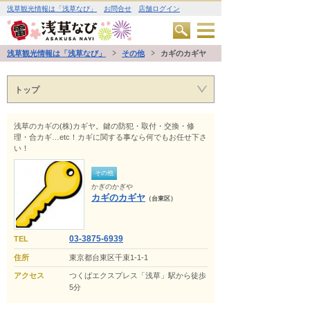
浅草観光情報は「浅草なび」
お問合せ
店舗ログイン
浅草観光情報は「浅草なび」
その他
カギのカギヤ
トップ
浅草のカギの(株)カギヤ。鍵の防犯・取付・交換・修
理・合カギ…etc！カギに関する事なら何でもお任せ下さ
い！
その他
かぎのかぎや
カギのカギヤ
（台東区）
03-3875-6939
TEL
住所
東京都台東区千束1-1-1
アクセス
つくばエクスプレス「浅草」駅から徒歩
5分