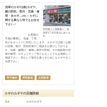
浅草のカギの(株)カギヤ。
鍵の防犯・取付・交換・修
理・合カギ…etc！カギに
関する事なら何でもお任せ
下さい！
言問通りと国際通り、西
浅草3丁目交差点にありま
                                お客様の
す。
不測の事態に、迅速、丁寧、
安心をモットーに対応いたします。カギヤでは様々な鍵
の交換、取付、防犯対策のご相談をお受けしておりま
す。合鍵・鍵開け・鍵無し製作や防犯、その他錠前の交
換や修理、セキュリティー等どんなことでもお気軽にご
相談下さい。安心して毎日を暮らすためにもカギヤをご
活用下さい。

年中無休
男性歓迎
女性歓迎
カギのカギヤの店舗詳細
カギのカギヤ
店名