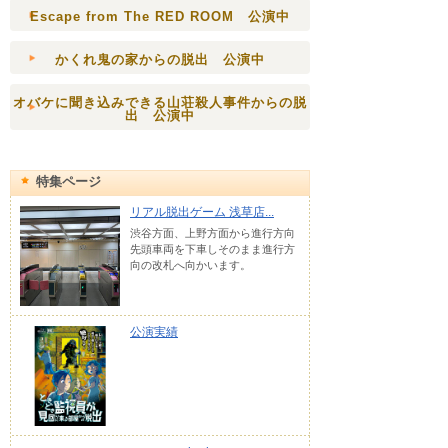
Escape from The RED ROOM 公演中
かくれ鬼の家からの脱出 公演中
オバケに聞き込みできる山荘殺人事件からの脱
出 公演中
特集ページ
リアル脱出ゲーム 浅草店...
渋谷方面、上野方面から進行方向
先頭車両を下車しそのまま進行方
向の改札へ向かいます。
公演実績