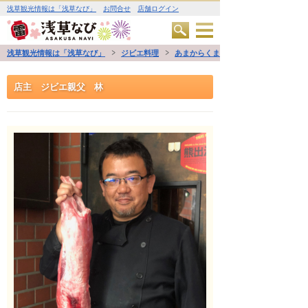
浅草観光情報は「浅草なび」
お問合せ
店舗ログイン
浅草観光情報は「浅草なび」
ジビエ料理
あまからくまから 浅草店
店主 ジビエ親父 林