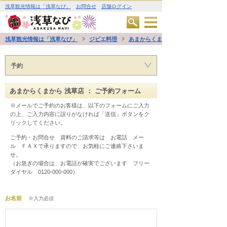
浅草観光情報は「浅草なび」
お問合せ
店舗ログイン
浅草観光情報は「浅草なび」
ジビエ料理
あまからくまから 浅草店
予約
あまからくまから 浅草店 ： ご予約フォーム
※メールでご予約のお客様は、以下のフォームにご入力
の上、ご入力内容に誤りがなければ「送信」ボタンをク
リックしてください。
ご予約・お問合せ　資料のご請求等は　お電話　メー
ル　ＦＡＸで承りますので、お気軽にご連絡下さいま
せ。
（お急ぎの場合は、お電話が確実でございます　フリー
ダイヤル　0120-000-000）
お名前
※入力必須