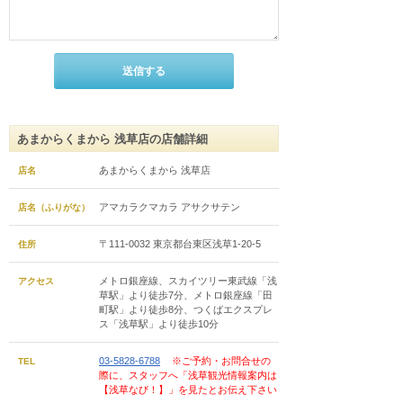
あまからくまから 浅草店の店舗詳細
あまからくまから 浅草店
店名
アマカラクマカラ アサクサテン
店名（ふりがな）
〒111-0032 東京都台東区浅草1-20-5
住所
メトロ銀座線、スカイツリー東武線「浅
アクセス
草駅」より徒歩7分、メトロ銀座線「田
町駅」より徒歩8分、つくばエクスプレ
ス「浅草駅」より徒歩10分
03-5828-6788
※ご予約・お問合せの
TEL
際に、スタッフへ「浅草観光情報案内は
【浅草なび！】」を見たとお伝え下さい