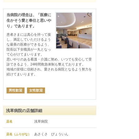
当病院の理念は、「医療に
生かそう愛と奉仕と思いや
り」であります。
患者さまには真心を持って接
し、満足していただけるよう
な最善の医療ができるよう、
院長以下全職員が一丸となっ
て心がけてまいります。

思いやりのある看護・介護に努め、いつでも安心して受
診できるよう、24時間救急体制も整えております。 

地域の皆様に信頼され、愛される病院となるよう努力を
続けてまいります。
男性歓迎
女性歓迎
浅草病院の店舗詳細
浅草病院
店名
あさくさ びょういん
店名（ふりがな）