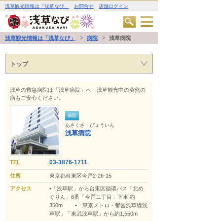
浅草観光情報は「浅草なび」
お問合せ
店舗ログイン
浅草観光情報は「浅草なび」
病院
浅草病院
トップ
浅草の救急病院は「浅草病院」へ 浅草観光中の突然の
病もご安心ください。
病院
あさくさ びょういん
浅草病院
03-3876-1711
TEL
住所
東京都台東区今戸2-26-15
アクセス
•「浅草駅」から台東区循環バス「北め
ぐりん」6番「今戸二丁目」下車 約
350m •「東京メトロ・都営浅草線浅
草駅」「東武浅草駅」から約1,550m