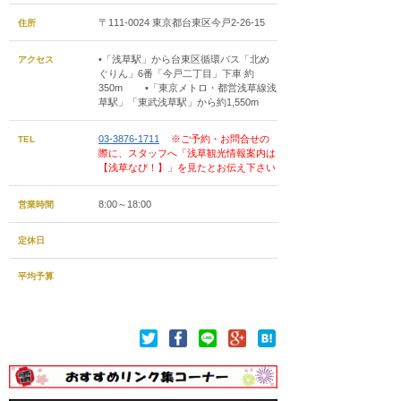
〒111-0024 東京都台東区今戸2-26-15
住所
•「浅草駅」から台東区循環バス「北め
アクセス
ぐりん」6番「今戸二丁目」下車 約
350m •「東京メトロ・都営浅草線浅
草駅」「東武浅草駅」から約1,550m
03-3876-1711
※ご予約・お問合せの
TEL
際に、スタッフへ「浅草観光情報案内は
【浅草なび！】」を見たとお伝え下さい
8:00～18:00
営業時間
定休日
平均予算