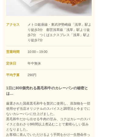
アクセス
メトロ銀座線・東武伊勢崎線「浅草」駅よ
り徒歩3分 都営浅草線「浅草」駅より徒
歩7分 つくばエクスプレス「浅草」駅よ
り徒歩7分
営業時間
10:00～19:00
定休日
年中無休
平均予算
290円
1日に800個売れる黒毛和牛のカレーパンの秘密と
は…
厳選された国産黒毛和牛を贅沢に使用し、添加物を一切
使用せず当店オリジナルのスパイスと調理法と今までに
ないカレーパンに仕上げました。
黒毛和牛だから出せる牛肉の甘み、コクはカレーのスパ
イスと合わさり8時間以上煮込むことで素晴らしい旨み
となりました。
お客様に喜んでいただけるよう手間をかけ一生懸命作っ