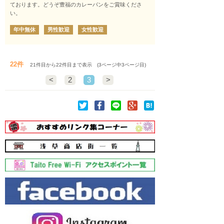
ております。どうぞ豊福のカレーパンをご賞味くださ
い。
年中無休
男性歓迎
女性歓迎
22件
21件目から22件目まで表示 (3ページ中3ページ目)
<
2
3
>