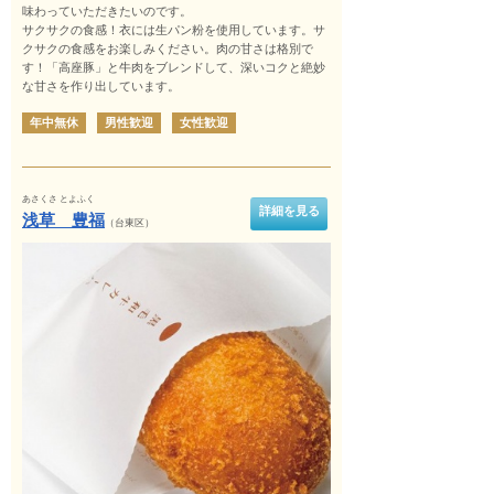
味わっていただきたいのです。
サクサクの食感！衣には生パン粉を使用しています。サ
クサクの食感をお楽しみください。肉の甘さは格別で
す！「高座豚」と牛肉をブレンドして、深いコクと絶妙
な甘さを作り出しています。
年中無休
男性歓迎
女性歓迎
あさくさ とよふく
詳細を見る
浅草 豊福
（台東区）