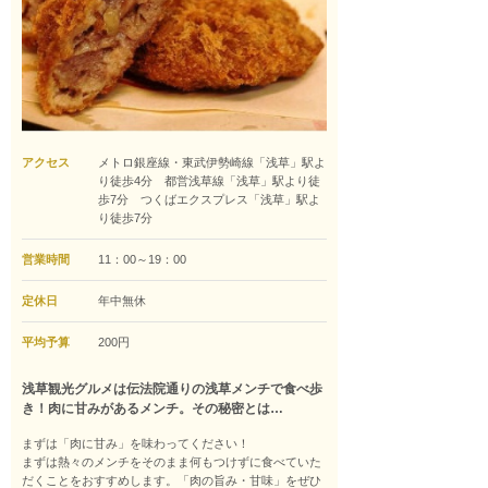
アクセス
メトロ銀座線・東武伊勢崎線「浅草」駅よ
り徒歩4分 都営浅草線「浅草」駅より徒
歩7分 つくばエクスプレス「浅草」駅よ
り徒歩7分
営業時間
11：00～19：00
定休日
年中無休
平均予算
200円
浅草観光グルメは伝法院通りの浅草メンチで食べ歩
き！肉に甘みがあるメンチ。その秘密とは…
まずは「肉に甘み」を味わってください！
まずは熱々のメンチをそのまま何もつけずに食べていた
だくことをおすすめします。「肉の旨み・甘味」をぜひ