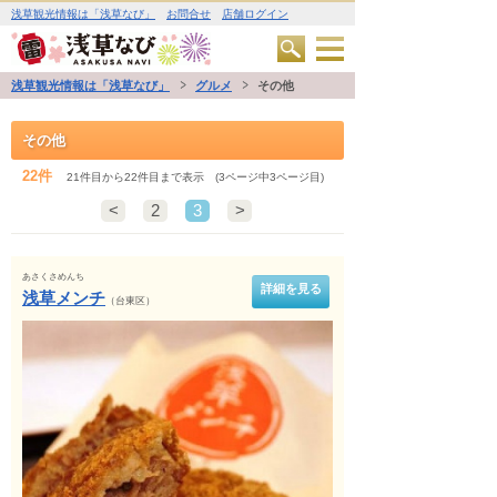
浅草観光情報は「浅草なび」
お問合せ
店舗ログイン
浅草観光情報は「浅草なび」
グルメ
その他
その他
22件
21件目から22件目まで表示 (3ページ中3ページ目)
<
2
3
>
あさくさめんち
詳細を見る
浅草メンチ
（台東区）