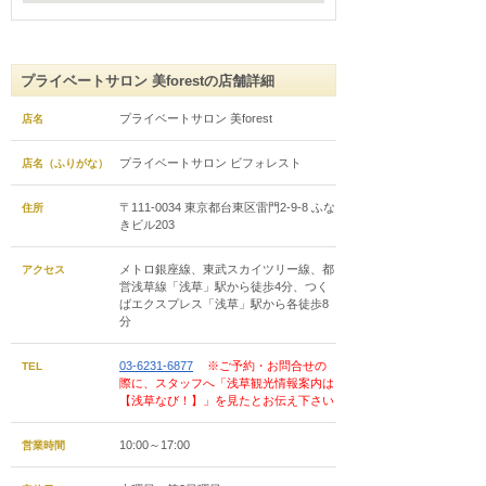
プライベートサロン 美forestの店舗詳細
プライベートサロン 美forest
店名
プライベートサロン ビフォレスト
店名（ふりがな）
〒111-0034 東京都台東区雷門2-9-8 ふな
住所
きビル203
メトロ銀座線、東武スカイツリー線、都
アクセス
営浅草線「浅草」駅から徒歩4分、つく
ばエクスプレス「浅草」駅から各徒歩8
分
03-6231-6877
※ご予約・お問合せの
TEL
際に、スタッフへ「浅草観光情報案内は
【浅草なび！】」を見たとお伝え下さい
10:00～17:00
営業時間