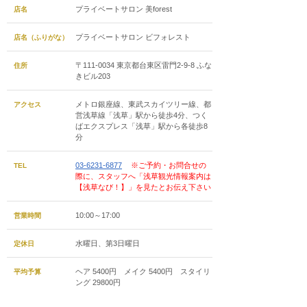
プライベートサロン 美forest
店名
プライベートサロン ビフォレスト
店名（ふりがな）
〒111-0034 東京都台東区雷門2-9-8 ふな
住所
きビル203
メトロ銀座線、東武スカイツリー線、都
アクセス
営浅草線「浅草」駅から徒歩4分、つく
ばエクスプレス「浅草」駅から各徒歩8
分
03-6231-6877
※ご予約・お問合せの
TEL
際に、スタッフへ「浅草観光情報案内は
【浅草なび！】」を見たとお伝え下さい
10:00～17:00
営業時間
水曜日、第3日曜日
定休日
ヘア 5400円 メイク 5400円 スタイリ
平均予算
ング 29800円