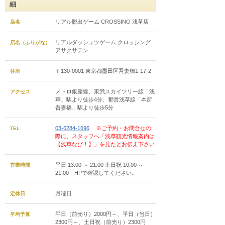
細
リアル脱出ゲーム CROSSING 浅草店
店名
リアルダッシュツゲーム クロッシング
店名（ふりがな）
アサクサテン
〒130-0001 東京都墨田区吾妻橋1-17-2
住所
メトロ銀座線、東武スカイツリー線「浅
アクセス
草」駅より徒歩4分、都営浅草線「本所
吾妻橋」駅より徒歩5分
03-6284-1696
※ご予約・お問合せの
TEL
際に、スタッフへ「浅草観光情報案内は
【浅草なび！】」を見たとお伝え下さい
平日 13:00 ～ 21:00 土日祝 10:00 ～
営業時間
21:00 HPで確認してください。
月曜日
定休日
平日（前売り）2000円～、平日（当日）
平均予算
2300円～、土日祝（前売り）2300円