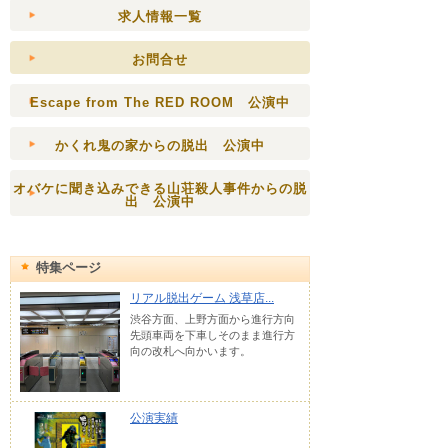
求人情報一覧
お問合せ
Escape from The RED ROOM 公演中
かくれ鬼の家からの脱出 公演中
オバケに聞き込みできる山荘殺人事件からの脱
出 公演中
特集ページ
リアル脱出ゲーム 浅草店...
渋谷方面、上野方面から進行方向
先頭車両を下車しそのまま進行方
向の改札へ向かいます。
公演実績