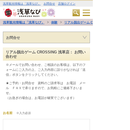
浅草観光情報は「浅草なび」
お問合せ
店舗ログイン
浅草観光情報は「浅草なび」
体験
リアル脱出ゲーム CROSSING 浅草店
お問合せ
リアル脱出ゲーム CROSSING 浅草店： お問い
合わせ
※メールでお問い合わせ、ご相談のお客様は、以下のフ
ォームにご入力の上、ご入力内容に誤りがなければ「送
信」ボタンをクリックしてください。
★ご予約・お問合せ　資料のご請求等は　お電話　メー
ル　ＦＡＸで承りますので、お気軽にご連絡下さいま
せ。
（お急ぎの場合は、お電話が確実でございます） 
お名前
※入力必須